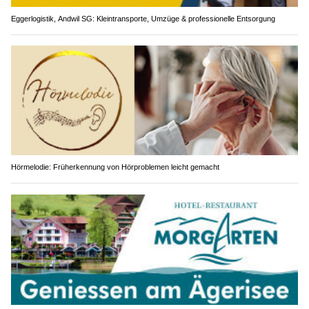
Eggerlogistik, Andwil SG: Kleintransporte, Umzüge & professionelle Entsorgung
Hörmelodie: Früherkennung von Hörproblemen leicht gemacht