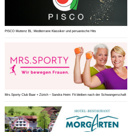
PISCO Muttenz BL: Mediterrane Klassiker und peruanische Hits
Mrs.Sporty Club Baar + Zürich – Sandra Heim: Fit bleiben nach der Schwangerschaft