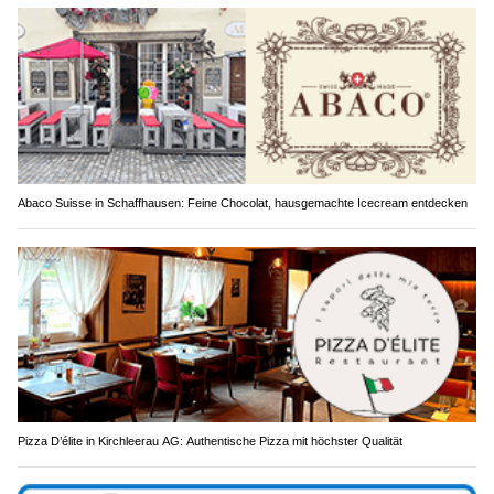
Abaco Suisse in Schaffhausen: Feine Chocolat, hausgemachte Icecream entdecken
Pizza D’élite in Kirchleerau AG: Authentische Pizza mit höchster Qualität