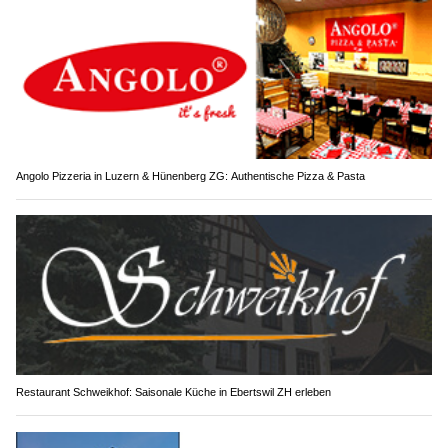
Angolo Pizzeria in Luzern & Hünenberg ZG: Authentische Pizza & Pasta
Restaurant Schweikhof: Saisonale Küche in Ebertswil ZH erleben