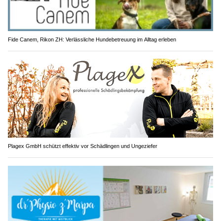
Fide Canem, Rikon ZH: Verlässliche Hundebetreuung im Alltag erleben
Plagex GmbH schützt effektiv vor Schädlingen und Ungeziefer