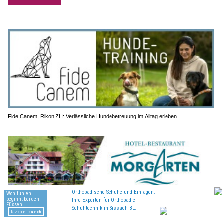
Fide Canem, Rikon ZH: Verlässliche Hundebetreuung im Alltag erleben