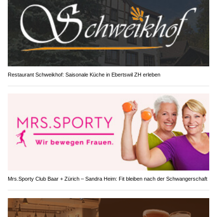
Restaurant Schweikhof: Saisonale Küche in Ebertswil ZH erleben
Mrs.Sporty Club Baar + Zürich – Sandra Heim: Fit bleiben nach der Schwangerschaft