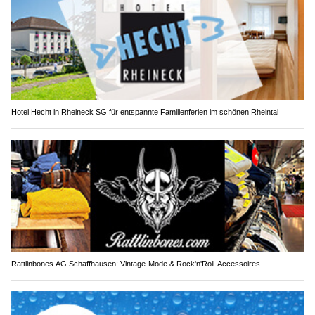
Hotel Hecht in Rheineck SG für entspannte Familienferien im schönen Rheintal
Rattlinbones AG Schaffhausen: Vintage-Mode & Rock'n'Roll-Accessoires