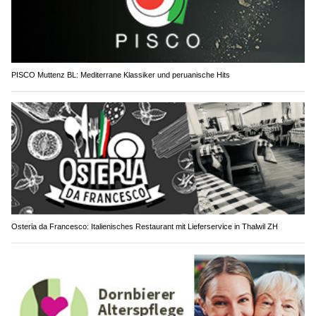
PISCO Muttenz BL: Mediterrane Klassiker und peruanische Hits
Osteria da Francesco: Italienisches Restaurant mit Lieferservice in Thalwil ZH