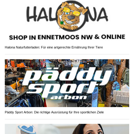
Halona Naturfutterladen: Für eine artgerechte Ernährung Ihrer Tiere
Päddy Sport Arbon: Die richtige Ausrüstung für Ihre sportlichen Ziele