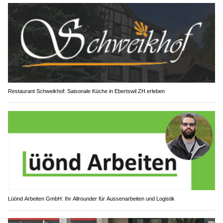
Restaurant Schweikhof: Saisonale Küche in Ebertswil ZH erleben
Lüönd Arbeiten GmbH: Ihr Allrounder für Aussenarbeiten und Logistik