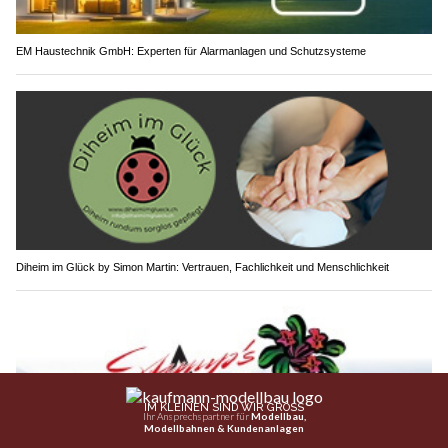
EM Haustechnik GmbH: Experten für Alarmanlagen und Schutzsysteme
Diheim im Glück by Simon Martin: Vertrauen, Fachlichkeit und Menschlichkeit