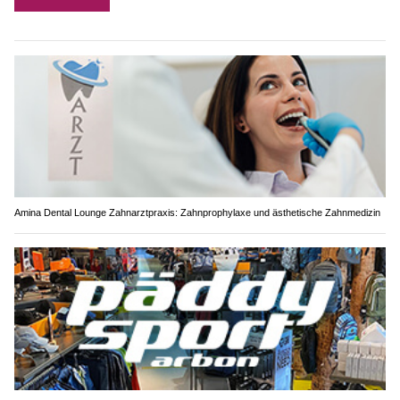
Amina Dental Lounge Zahnarztpraxis: Zahnprophylaxe und ästhetische Zahnmedizin