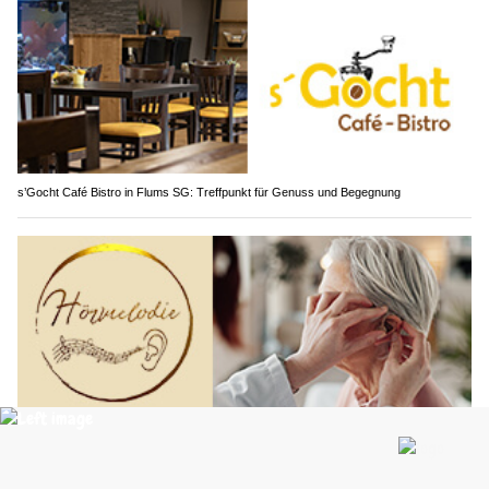
s’Gocht Café Bistro in Flums SG: Treffpunkt für Genuss und Begegnung
Hörmelodie: Früherkennung von Hörproblemen leicht gemacht