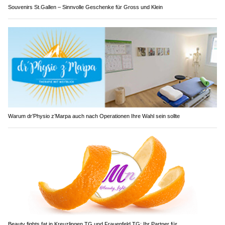
Souvenirs St.Gallen – Sinnvolle Geschenke für Gross und Klein
Warum dr’Physio z’Marpa auch nach Operationen Ihre Wahl sein sollte
Beauty fights fat in Kreuzlingen TG und Frauenfeld TG: Ihr Partner für