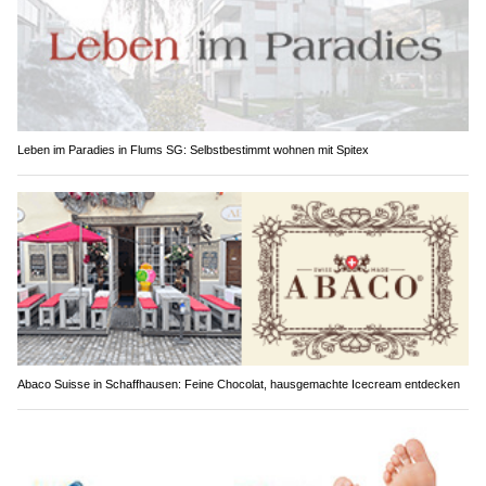
Leben im Paradies in Flums SG: Selbstbestimmt wohnen mit Spitex
Abaco Suisse in Schaffhausen: Feine Chocolat, hausgemachte Icecream entdecken