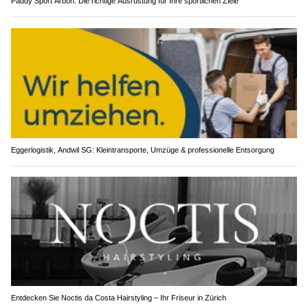
Päddy Sport Arbon: Die richtige Ausrüstung für Ihre sportlichen Ziele
Eggerlogistik, Andwil SG: Kleintransporte, Umzüge & professionelle Entsorgung
Entdecken Sie Noctis da Costa Hairstyling – Ihr Friseur in Zürich