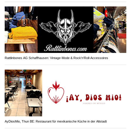
Rattlinbones AG Schaffhausen: Vintage-Mode & Rock'n'Roll-Accessoires
AyDiosMio, Thun BE: Restaurant für mexikanische Küche in der Altstadt