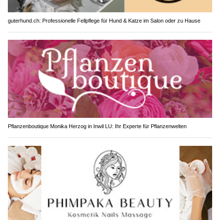
guterhund.ch: Professionelle Fellpflege für Hund & Katze im Salon oder zu Hause
Pflanzenboutique Monika Herzog in Inwil LU: Ihr Experte für Pflanzenwelten