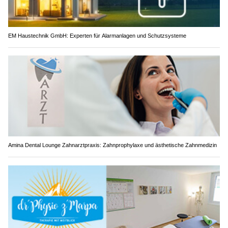
EM Haustechnik GmbH: Experten für Alarmanlagen und Schutzsysteme
Amina Dental Lounge Zahnarztpraxis: Zahnprophylaxe und ästhetische Zahnmedizin