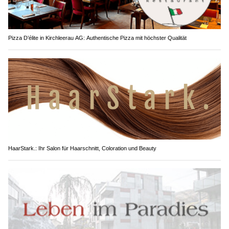
Pizza D’élite in Kirchleerau AG: Authentische Pizza mit höchster Qualität
HaarStark.: Ihr Salon für Haarschnitt, Coloration und Beauty