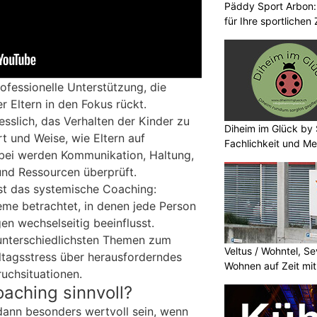
Päddy Sport Arbon: 
für Ihre sportlichen 
rofessionelle Unterstützung, die
r Eltern in den Fokus rückt.
liesslich, das Verhalten der Kinder zu
Diheim im Glück by 
t und Weise, wie Eltern auf
Fachlichkeit und Me
bei werden Kommunikation, Haltung,
und Ressourcen überprüft.
ist das systemische Coaching:
eme betrachtet, in denen jede Person
en wechselseitig beeinflusst.
 unterschiedlichsten Themen zum
Veltus / Wohntel, S
tagsstress über herausforderndes
Wohnen auf Zeit mit
ruchsituationen.
oaching sinnvoll?
dann besonders wertvoll sein, wenn