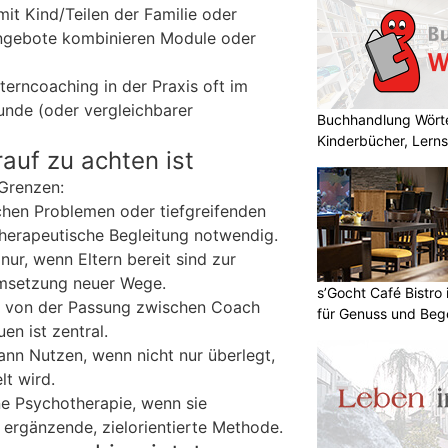
it Kind/Teilen der Familie oder
Angebote kombinieren Module oder
terncoaching in der Praxis oft im
nde (oder vergleichbarer
Buchhandlung Wörte
Kinderbücher, Lerns
auf zu achten ist
Grenzen:
chen Problemen oder tiefgreifenden
therapeutische Begleitung notwendig.
nur, wenn Eltern bereit sind zur
Umsetzung neuer Wege.
s’Gocht Café Bistro
rk von der Passung zwischen Coach
für Genuss und Be
en ist zentral.
ann Nutzen, wenn nicht nur überlegt,
t wird.
ne Psychotherapie, wenn sie
ne ergänzende, zielorientierte Methode.