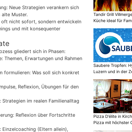
ng: Neue Strategien verankern sich
 alte Muster.
Tandir Grill Villmerg
Küche ideal für Fam
 oft nicht sofort, sondern entwickeln
hings und mit konsequenter
ate
zess gliedert sich in Phasen:
se: Themen, Erwartungen und Rahmen
Saubere Tropfen: Hy
Luzern und in der Z
 formulieren: Was soll sich konkret
mpulse, Reflexion, Übungen für den
 Strategien im realen Familienalltag
erung: Reflexion über Fortschritte
Pizza D’élite in Kir
Pizza mit höchster Q
 Einzelcoaching (Eltern allein),