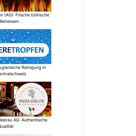
en (AG): Frische türkische
ilienessen
gienische Reinigung in
entralschweiz
chleerau AG: Authentische
ualität