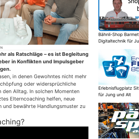
Bähnli-Shop Barmett
Digitaltechnik für J
ON
hr als Ratschläge – es ist Begleitung
geber in Konflikten und Impulsgeber
ngen.
hasen, in denen Gewohntes nicht mehr
rschöpfung oder widersprüchliche
Erlebnisflugplatz S
 den Alltag. In solchen Momenten
für Jung und Alt
ztes Elterncoaching helfen, neue
n und bewährte Handlungsmuster zu
aching?