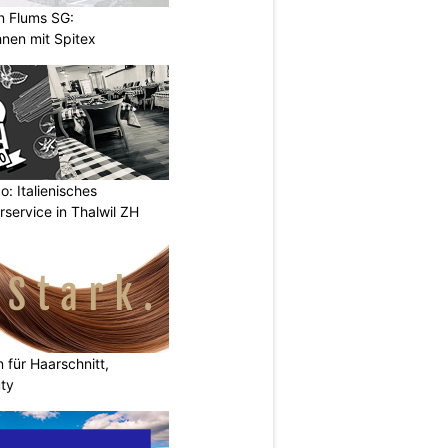
n Flums SG:
nen mit Spitex
: Italienisches
rservice in Thalwil ZH
n für Haarschnitt,
uty