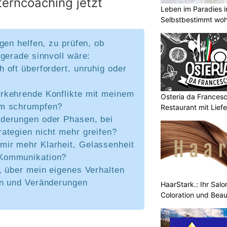
lterncoaching jetzt
Leben im Paradies i
Selbstbestimmt woh
gen helfen, zu prüfen, ob
gerade sinnvoll wäre:
h oft überfordert, unruhig oder
?
erkehrende Konflikte mit meinem
Osteria da Francesco
um schrumpfen?
Restaurant mit Liefe
nderungen oder Phasen, bei
rategien nicht mehr greifen?
mir mehr Klarheit, Gelassenheit
Kommunikation?
t, über mein eigenes Verhalten
en und Veränderungen
HaarStark.: Ihr Salo
Coloration und Bea