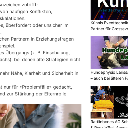
nzeichen zutrifft:
 von häufigen Konflikten,
kalationen.
Kühnis Eventtechnik
los, überfordert oder unsicher im
Partner für Grossev
.
chen Partnern in Erziehungsfragen
nspiel.
s Übergangs (z. B. Einschulung,
chs), bei denen alte Strategien nicht
Hundephysio Larissa
ehr Nähe, Klarheit und Sicherheit in
– auch bei älteren 
ht nur für «Problemfälle» gedacht,
nd zur Stärkung der Elternrolle
Rattlinbones AG Sc
& Rock'n'Roll-Acces