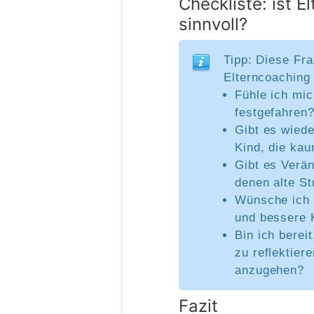
Checkliste: ist E
sinnvoll?
Tipp: Diese Fra
Elterncoaching 
Fühle ich mic
festgefahren
Gibt es wied
Kind, die ka
Gibt es Verä
denen alte St
Wünsche ich 
und bessere 
Bin ich berei
zu reflektier
anzugehen?
Fazit