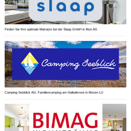
Finden Sie Ihre optimale Matratze bei der Slaap GmbH in Muri AG
Camping-Seeblick AG: Familiencamping am Hallwilersee in Mosen LU