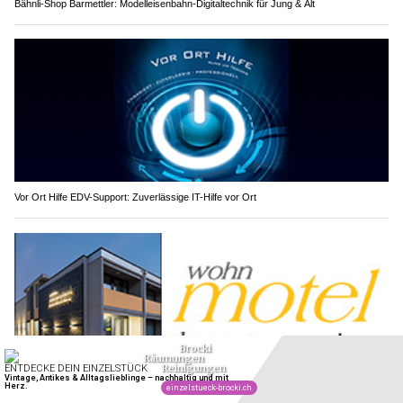
Bähnli-Shop Barmettler: Modelleisenbahn-Digitaltechnik für Jung & Alt
Vor Ort Hilfe EDV-Support: Zuverlässige IT-Hilfe vor Ort
wohnMOTEL / Veltus AG: Flexibles Wohnen auf Zeit in Hinterforst SG