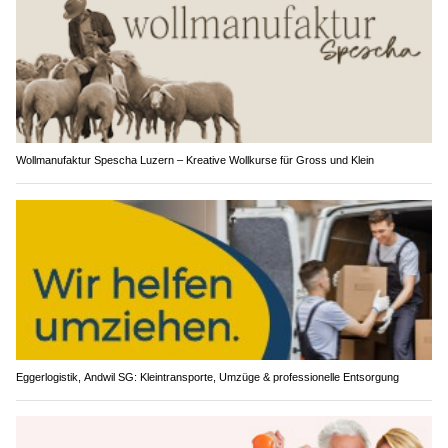
Wollmanufaktur Spescha Luzern – Kreative Wollkurse für Gross und Klein
Eggerlogistik, Andwil SG: Kleintransporte, Umzüge & professionelle Entsorgung