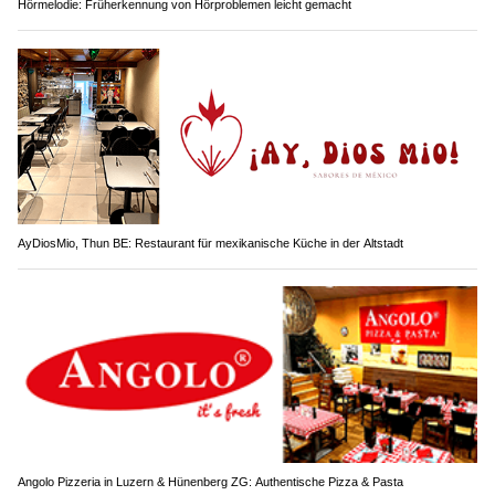
Hörmelodie: Früherkennung von Hörproblemen leicht gemacht
AyDiosMio, Thun BE: Restaurant für mexikanische Küche in der Altstadt
Angolo Pizzeria in Luzern & Hünenberg ZG: Authentische Pizza & Pasta