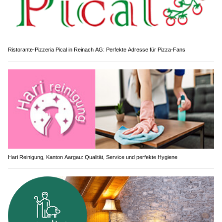
Ristorante-Pizzeria Pical in Reinach AG: Perfekte Adresse für Pizza-Fans
Hari Reinigung, Kanton Aargau: Qualität, Service und perfekte Hygiene