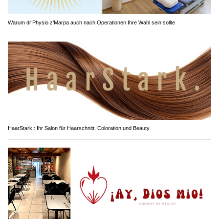
Warum dr’Physio z’Marpa auch nach Operationen Ihre Wahl sein sollte
HaarStark.: Ihr Salon für Haarschnitt, Coloration und Beauty