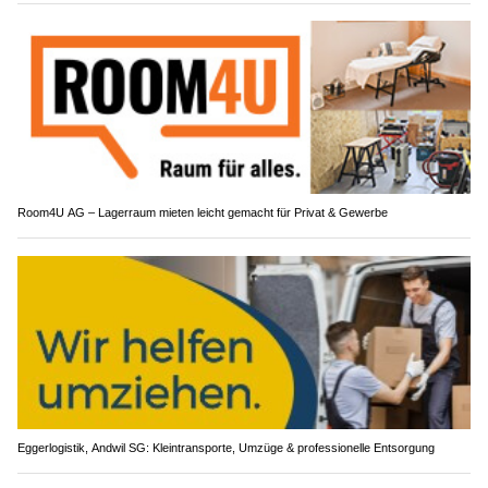
Room4U AG – Lagerraum mieten leicht gemacht für Privat & Gewerbe
Eggerlogistik, Andwil SG: Kleintransporte, Umzüge & professionelle Entsorgung