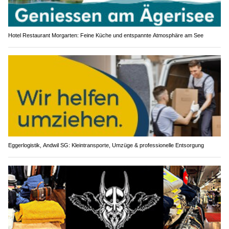
Hotel Restaurant Morgarten: Feine Küche und entspannte Atmosphäre am See
Eggerlogistik, Andwil SG: Kleintransporte, Umzüge & professionelle Entsorgung