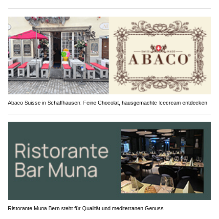
Abaco Suisse in Schaffhausen: Feine Chocolat, hausgemachte Icecream entdecken
Ristorante Muna Bern steht für Qualität und mediterranen Genuss