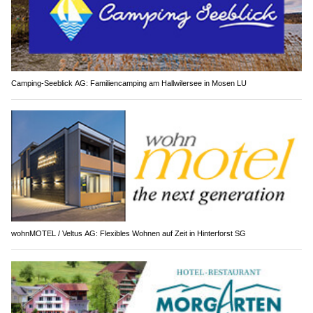
Camping-Seeblick AG: Familiencamping am Hallwilersee in Mosen LU
wohnMOTEL / Veltus AG: Flexibles Wohnen auf Zeit in Hinterforst SG