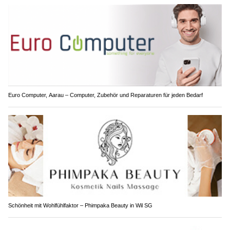
Euro Computer, Aarau – Computer, Zubehör und Reparaturen für jeden Bedarf
Schönheit mit Wohlfühlfaktor – Phimpaka Beauty in Wil SG