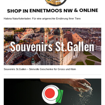
Halona Naturfutterladen: Für eine artgerechte Ernährung Ihrer Tiere
Souvenirs St.Gallen – Sinnvolle Geschenke für Gross und Klein