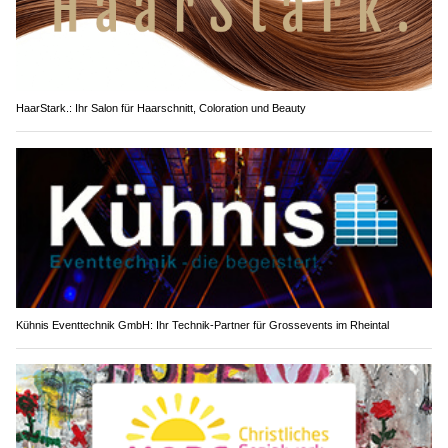
HaarStark.: Ihr Salon für Haarschnitt, Coloration und Beauty
Kühnis Eventtechnik GmbH: Ihr Technik-Partner für Grossevents im Rheintal