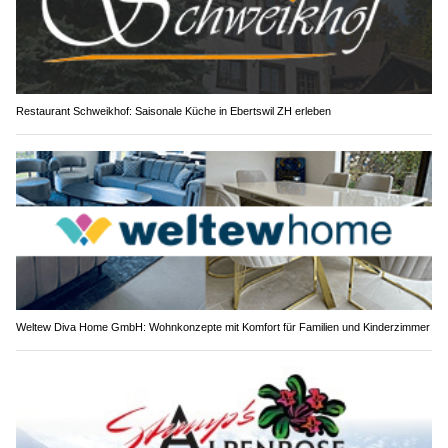
Restaurant Schweikhof: Saisonale Küche in Ebertswil ZH erleben
Weltew Diva Home GmbH: Wohnkonzepte mit Komfort für Familien und Kinderzimmer