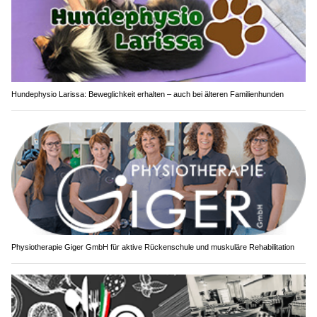
Hundephysio Larissa: Beweglichkeit erhalten – auch bei älteren Familienhunden
Physiotherapie Giger GmbH für aktive Rückenschule und muskuläre Rehabilitation