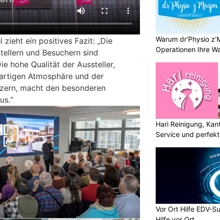
Warum dr’Physio z’
 zieht ein positives Fazit: „Die
Operationen Ihre Wah
ellern und Besuchern sind
ie hohe Qualität der Aussteller,
gartigen Atmosphäre und der
uzern, macht den besonderen
us.“
Hari Reinigung, Kan
Service und perfek
Vor Ort Hilfe EDV-Su
Hilfe vor Ort