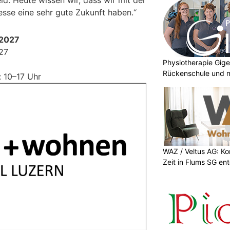
sse eine sehr gute Zukunft haben.“
2027
027
Physiotherapie Gige
Rückenschule und m
 10–17 Uhr
WAZ / Veltus AG: K
Zeit in Flums SG en