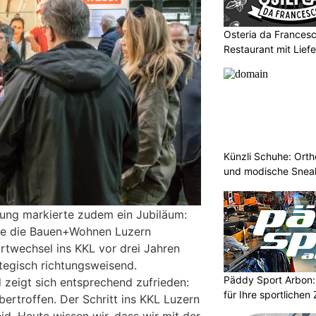
Osteria da Francesco
Restaurant mit Liefe
Künzli Schuhe: Ort
und modische Sneak
rung markierte zudem ein Jubiläum:
de die Bauen+Wohnen Luzern
rtwechsel ins KKL vor drei Jahren
ategisch richtungsweisend.
Päddy Sport Arbon: 
 zeigt sich entsprechend zufrieden:
für Ihre sportlichen 
bertroffen. Der Schritt ins KKL Luzern
id. Heute wissen wir, dass wir mit der