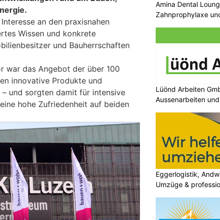
Amina Dental Loung
nergie.
Zahnprophylaxe und
Interesse an den praxisnahen
Zahnmedizin
ertes Wissen und konkrete
ilienbesitzer und Bauherrschaften
tor war das Angebot der über 100
rten innovative Produkte und
Lüönd Arbeiten GmbH
 – und sorgten damit für intensive
Aussenarbeiten und 
ine hohe Zufriedenheit auf beiden
Eggerlogistik, Andwi
Umzüge & professio