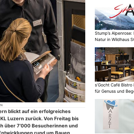
Stump’s Alpenrose:
Natur in Wildhaus 
s’Gocht Café Bistro
für Genuss und Be
ON
 blickt auf ein erfolgreiches
 Luzern zurück. Von Freitag bis
ch über 7’000 Besucherinnen und
 Entwicklungen rund um Bauen,