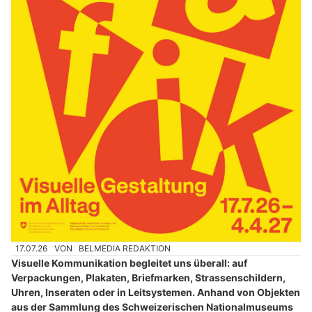
17.07.26
VON
BELMEDIA REDAKTION
Visuelle Kommunikation begleitet uns überall: auf
Verpackungen, Plakaten, Briefmarken, Strassenschildern,
Uhren, Inseraten oder in Leitsystemen. Anhand von Objekten
aus der Sammlung des Schweizerischen Nationalmuseums