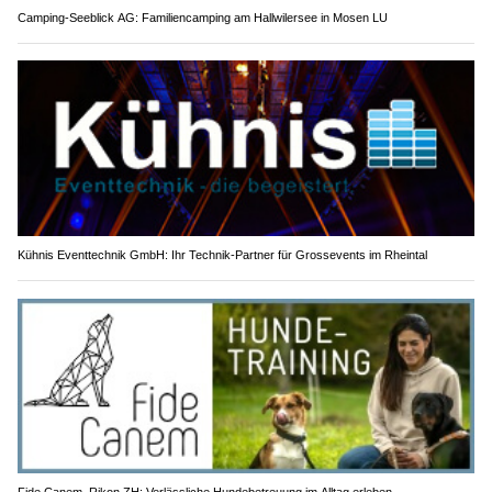
Camping-Seeblick AG: Familiencamping am Hallwilersee in Mosen LU
Kühnis Eventtechnik GmbH: Ihr Technik-Partner für Grossevents im Rheintal