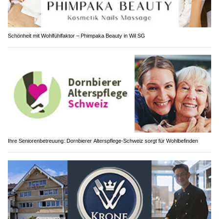
Schönheit mit Wohlfühlfaktor – Phimpaka Beauty in Wil SG
Ihre Seniorenbetreuung: Dornbierer Alterspflege-Schweiz sorgt für Wohlbefinden