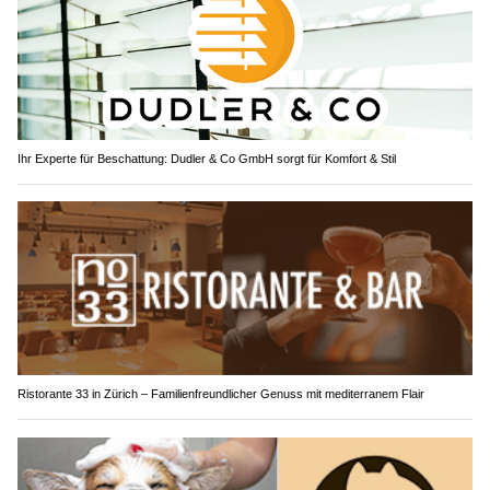
Ihr Experte für Beschattung: Dudler & Co GmbH sorgt für Komfort & Stil
Ristorante 33 in Zürich – Familienfreundlicher Genuss mit mediterranem Flair