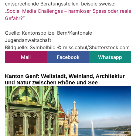
entsprechende Beratungsstellen, beispielsweise:
„
Social Media Challenges – harmloser Spass oder reale
Gefahr?
“
Quelle: Kantonspolizei Bern/Kantonale
Jugendanwaltschaft
Bildquelle: Symbolbild © miss.cabul/Shutterstock.com
Mail
Facebook
Whatsapp
Kanton Genf: Weltstadt, Weinland, Architektur
und Natur zwischen Rhône und See