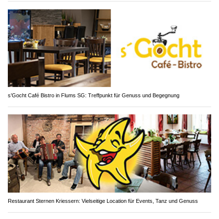
s’Gocht Café Bistro in Flums SG: Treffpunkt für Genuss und Begegnung
Restaurant Sternen Kriessern: Vielseitige Location für Events, Tanz und Genuss