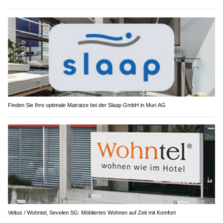
Finden Sie Ihre optimale Matratze bei der Slaap GmbH in Muri AG
Veltus / Wohntel, Sevelen SG: Möbliertes Wohnen auf Zeit mit Komfort