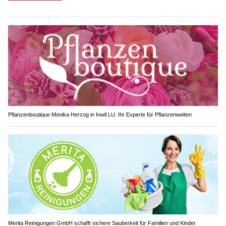
Pflanzenboutique Monika Herzog in Inwil LU: Ihr Experte für Pflanzenwelten
Merita Reinigungen GmbH schafft sichere Sauberkeit für Familien und Kinder