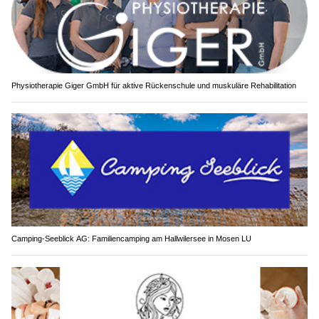
Physiotherapie Giger GmbH für aktive Rückenschule und muskuläre Rehabilitation
Camping-Seeblick AG: Familiencamping am Hallwilersee in Mosen LU