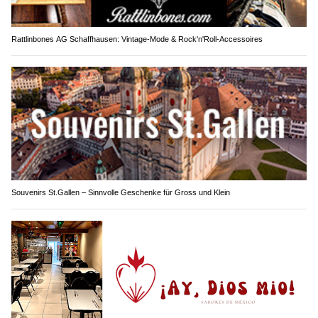
Rattlinbones AG Schaffhausen: Vintage-Mode & Rock'n'Roll-Accessoires
Souvenirs St.Gallen – Sinnvolle Geschenke für Gross und Klein