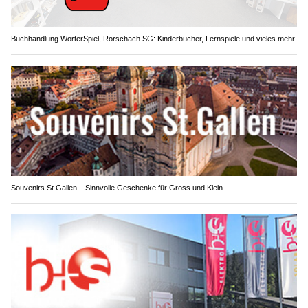
Buchhandlung WörterSpiel, Rorschach SG: Kinderbücher, Lernspiele und vieles mehr
Souvenirs St.Gallen – Sinnvolle Geschenke für Gross und Klein