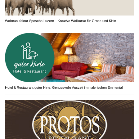
Wollmanufaktur Spescha Luzern – Kreative Wollkurse für Gross und Klein
Hotel & Restaurant guter Hirte: Genussvolle Auszeit im malerischen Emmental