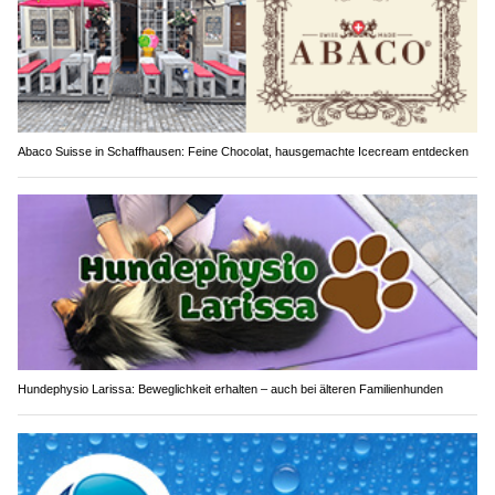
Abaco Suisse in Schaffhausen: Feine Chocolat, hausgemachte Icecream entdecken
Hundephysio Larissa: Beweglichkeit erhalten – auch bei älteren Familienhunden