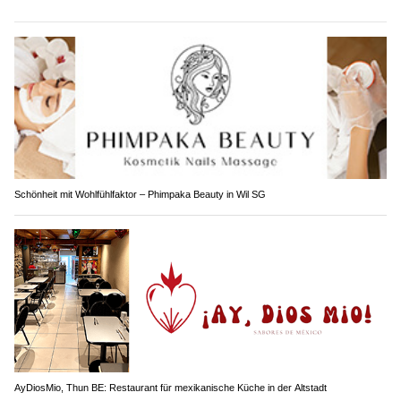
Schönheit mit Wohlfühlfaktor – Phimpaka Beauty in Wil SG
AyDiosMio, Thun BE: Restaurant für mexikanische Küche in der Altstadt