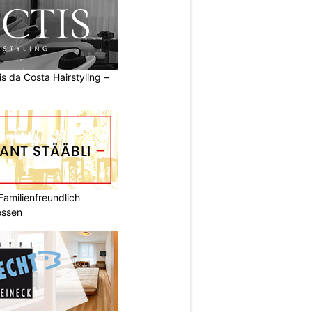
s da Costa Hairstyling –
Familienfreundlich
essen