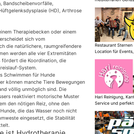
, Bandscheibenvorfälle,
üftgelenksdysplasie (HD), Arthrose
einem Therapiebecken oder einem
erscheidet sich vom
Restaurant Sternen K
h die natürlichere, raumgreifendere
Location für Events
n werden alle vier Extremitäten
 fördert die Koordination, die
reislauf-System.
das Schwimmen für Hunde
ser können manche Tiere Bewegungen
and völlig unmöglich sind. Die
sers reaktiviert motorische Muster
Hari Reinigung, Kan
Service und perfek
em den nötigen Reiz, ohne den
r Hunde, die das Wasser noch nicht
mweste eingesetzt, die Stabilität
telt.
e ist Hydrotherapie