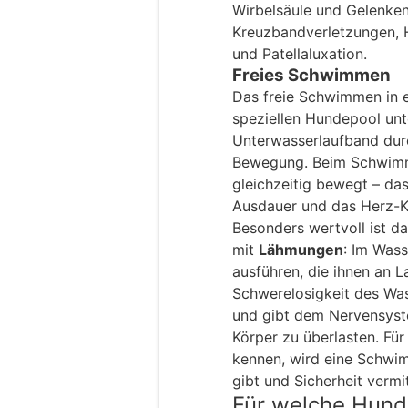
Wirbelsäule und Gelenken
Kreuzbandverletzungen, H
und Patellaluxation.
Freies Schwimmen
Das freie Schwimmen in 
speziellen Hundepool unt
Unterwasserlaufband durc
Bewegung. Beim Schwimme
gleichzeitig bewegt – das
Ausdauer und das Herz-K
Besonders wertvoll ist 
mit
Lähmungen
: Im Was
ausführen, die ihnen an L
Schwerelosigkeit des Was
und gibt dem Nervensyst
Körper zu überlasten. Fü
kennen, wird eine Schwim
gibt und Sicherheit vermit
Für welche Hund