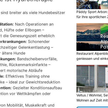
Päddy Sport Arbon: 
sind breiter als viele Hundebesitzer
für Ihre sportlichen 
itation:
Nach Operationen an
d, Hüfte oder Ellbogen –
t die Genesungszeit erheblich
erkrankungen:
Schonender
chzeitiger Gelenkentlastung –
r ältere Hunde
Restaurant Alpenbl
geniessen und eink
nkungen:
Bandscheibenvorfälle,
hie, Rückenmarksinfarkte –
iert motorische Abläufe
de:
Effektives Training ohne
ke – ideal zur Gewichtsreduktion
ntion:
Gezielter Konditionsaufbau
ntion vor Wettkämpfen oder
Veltus / Wohntel, S
Wohnen auf Zeit mit
von Mobilität, Muskelkraft und