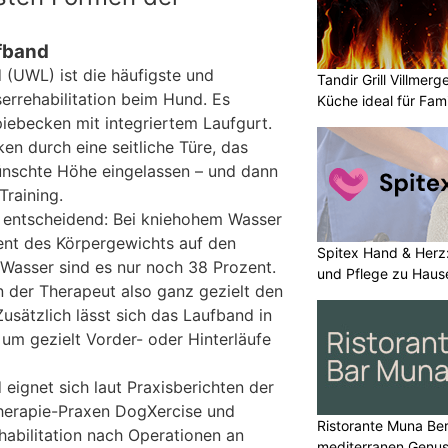
fband
(UWL) ist die häufigste und
Tandir Grill Villmerg
errehabilitation beim Hund. Es
Küche ideal für Fam
iebecken mit integriertem Laufgurt.
en durch eine seitliche Türe, das
ünschte Höhe eingelassen – und dann
Training.
i entscheidend: Bei kniehohem Wasser
ent des Körpergewichts auf den
Spitex Hand & Herz:
Wasser sind es nur noch 38 Prozent.
und Pflege zu Haus
n der Therapeut also ganz gezielt den
usätzlich lässt sich das Laufband in
 um gezielt Vorder- oder Hinterläufe
eignet sich laut Praxisberichten der
herapie-Praxen DogXercise und
Ristorante Muna Ber
habilitation nach Operationen an
mediterranen Genu