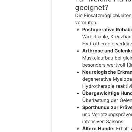
geeignet?
Die Einsatzmöglichkeiten 
vermuten:
Postoperative Rehabil
Wirbelsäule, Kreuzban
Hydrotherapie verkürz
Arthrose und Gelenk
Muskelaufbau bei glei
besonders wertvoll fü
Neurologische Erkra
degenerative Myelopat
Hydrotherapie reaktiv
Übergewichtige Hun
Überlastung der Gelen
Sporthunde zur Präve
und Verletzungspräve
intensiven Saisons
Ältere Hunde:
Erhalt 