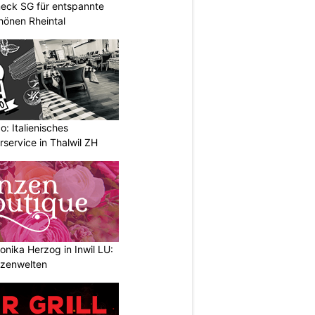
neck SG für entspannte
chönen Rheintal
: Italienisches
rservice in Thalwil ZH
nika Herzog in Inwil LU:
anzenwelten