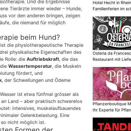
iotherapie. Und die Ergebnisse
Hotel Hecht in Rhei
rene Tierärzte immer wieder – Hunde,
Familienferien im s
uss vor den anderen bringen, zeigen
ufe, die niemand für möglich
erapie beim Hund?
ist die physiotherapeutische Therapie
 drei physikalische Eigenschaften des
Osteria da Francesco
e Rolle: die
Auftriebskraft
, die das
Restaurant mit Liefe
 die
Wassertemperatur
, die Muskeln
lutung fördert, und
k
, der Schwellungen und Ödeme
Wasser ist etwa fünfmal grösser als
 an Land – aber praktisch schwerelos
Pflanzenboutique Mo
eutet: intensives, muskelaufbauendes
Ihr Experte für Pfl
 minimaler Gelenkbelastung. Eine
so nicht möglich ist.
gsten Formen der