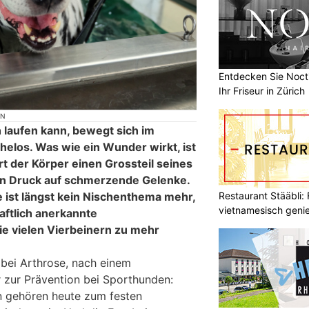
Entdecken Sie Nocti
Ihr Friseur in Zürich
ON
 laufen kann, bewegt sich im
helos. Was wie ein Wunder wirkt, ist
rt der Körper einen Grossteil seines
en Druck auf schmerzende Gelenke.
Restaurant Stääbli: 
 ist längst kein Nischenthema mehr,
vietnamesisch geni
ftlich anerkannte
e vielen Vierbeinern zu mehr
 bei Arthrose, nach einem
 zur Prävention bei Sporthunden:
n gehören heute zum festen