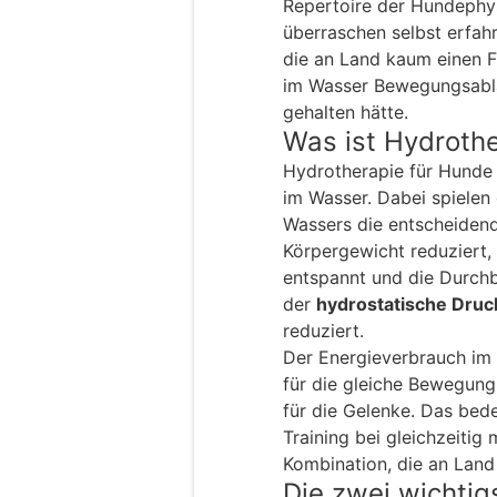
Repertoire der Hundephys
überraschen selbst erfah
die an Land kaum einen F
im Wasser Bewegungsablä
gehalten hätte.
Was ist Hydroth
Hydrotherapie für Hunde 
im Wasser. Dabei spielen
Wassers die entscheidend
Körpergewicht reduziert,
entspannt und die Durchb
der
hydrostatische Druc
reduziert.
Der Energieverbrauch im 
für die gleiche Bewegung
für die Gelenke. Das bed
Training bei gleichzeitig
Kombination, die an Land 
Die zwei wichti