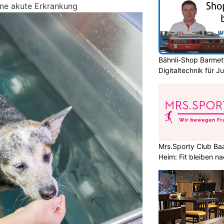
ne akute Erkrankung
Bähnli-Shop Barmett
Digitaltechnik für J
Mrs.Sporty Club Baa
Heim: Fit bleiben 