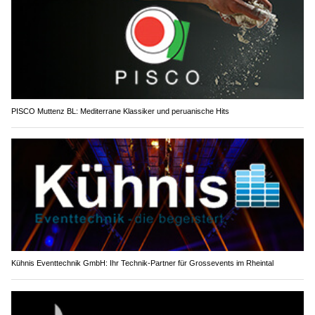
PISCO Muttenz BL: Mediterrane Klassiker und peruanische Hits
Kühnis Eventtechnik GmbH: Ihr Technik-Partner für Grossevents im Rheintal