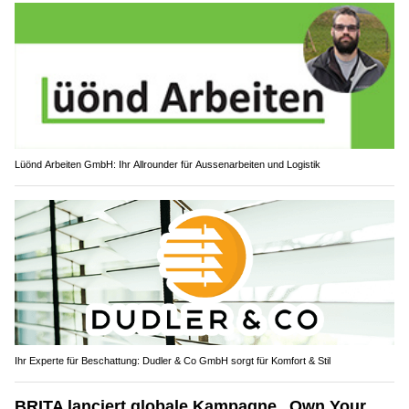
Lüönd Arbeiten GmbH: Ihr Allrounder für Aussenarbeiten und Logistik
Ihr Experte für Beschattung: Dudler & Co GmbH sorgt für Komfort & Stil
BRITA lanciert globale Kampagne „Own Your