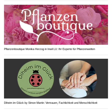
Pflanzenboutique Monika Herzog in Inwil LU: Ihr Experte für Pflanzenwelten
Diheim im Glück by Simon Martin: Vertrauen, Fachlichkeit und Menschlichkeit