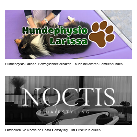
Hundephysio Larissa: Beweglichkeit erhalten – auch bei älteren Familienhunden
Entdecken Sie Noctis da Costa Hairstyling – Ihr Friseur in Zürich