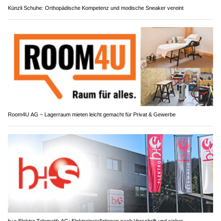
Künzli Schuhe: Orthopädische Kompetenz und modische Sneaker vereint
Room4U AG – Lagerraum mieten leicht gemacht für Privat & Gewerbe