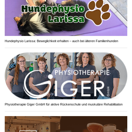
Hundephysio Larissa: Beweglichkeit erhalten – auch bei älteren Familienhunden
Physiotherapie Giger GmbH für aktive Rückenschule und muskuläre Rehabilitation