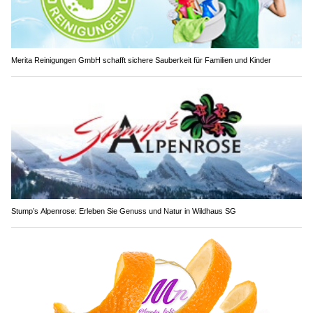
Merita Reinigungen GmbH schafft sichere Sauberkeit für Familien und Kinder
Stump’s Alpenrose: Erleben Sie Genuss und Natur in Wildhaus SG