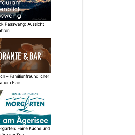
ick Passwang: Aussicht
ehren
ich – Familienfreundlicher
anem Flair
orgarten: Feine Küche und
häre am See