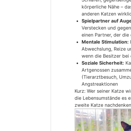
körperliche Nähe – das
anderen Katzen wirkli
Spielpartner auf Aug
Verstecken und gegens
einen Partner, der die
Mentale Stimulation:
E
Abwechslung, Reize u
wenn die Besitzer bei 
Soziale Sicherheit:
Kat
Artgenossen zusammen
(Tierarztbesuch, Umzu
Angstreaktionen
Kurz: Wer seiner Katze w
die Lebensumstände es erl
zweite Katze nachdenken