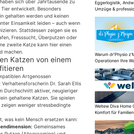
 haben sich über Jahrtausende zu
Eggerlogistik, Andwi
 Tier entwickelt. Besonders
Umzüge & professio
in gehalten werden und keinen
nter Einsamkeit leiden – auch wenn
izieren. Stattdessen zeigen sie es
fen, Fresssucht, Überputzen oder
ine zweite Katze kann hier einen
ed machen.
Warum dr’Physio z’
en Katzen von einem
Operationen Ihre Wah
itieren
ompatiblen Artgenossen
Verhaltensforscherin Dr. Sarah Ellis
im Durchschnitt aktiver, neugieriger
lein gehaltene Katzen. Sie spielen
 zeigen weniger stressbedingte
Weltew Diva Home 
Komfort für Familie
t, was kein Mensch ersetzen kann:
zendimension:
Gemeinsames
es Putzen (Allogrooming) und