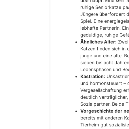
überhaupt. Eine sehr a
ruhige Seniorkatze pa
Jüngere überfordert di
Spiel. Eine energiege
lebhafte Partnerin. Ei
geduldige, ruhige Gefä
Ähnliches Alter:
Zwei 
Katzen finden sich in
junge und eine alte. B
sieben bis acht Jahre
Lebensphasen und Bedü
Kastration:
Unkastriert
und hormonsteuert – 
Vergesellschaftung erh
deutlich verträglicher
Sozialpartner. Beide Ti
Vorgeschichte der n
bereits mit anderen 
Tierheim gut sozialis