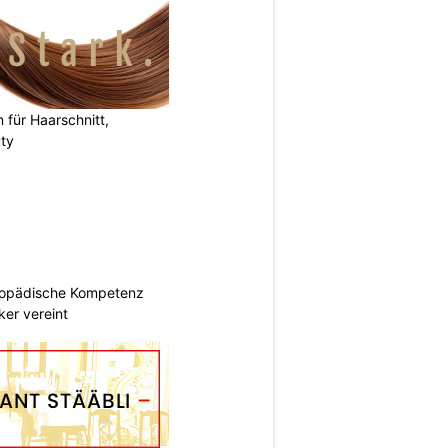
n für Haarschnitt,
uty
hopädische Kompetenz
er vereint