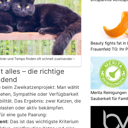
Beauty fights fat i
Frauenfeld TG: Ihr P
Abnehmlösungen
ter und Tempo finden oft schnell zueinander –
 alles – die richtige
idend
le beim Zweikatzenprojekt: Man wählt
Merita Reinigungen
sehen, Sympathie oder Verfügbarkeit
Sauberkeit für Fami
ilität. Das Ergebnis: zwei Katzen, die
elasten oder aktiv bekämpfen.
 für eine gute Paarung:
ent:
Das ist das wichtigste Kriterium