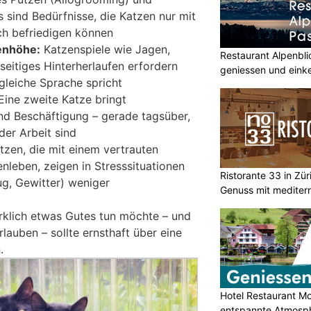
 sind Bedürfnisse, die Katzen nur mit
ch befriedigen können
enhöhe:
Katzenspiele wie Jagen,
Restaurant Alpenbl
eitiges Hinterherlaufen erfordern
geniessen und eink
 gleiche Sprache spricht
ine zweite Katze bringt
nd Beschäftigung – gerade tagsüber,
der Arbeit sind
zen, die mit einem vertrauten
leben, zeigen in Stresssituationen
Ristorante 33 in Zür
g, Gewitter) weniger
Genuss mit mediterr
irklich etwas Gutes tun möchte – und
auben – sollte ernsthaft über eine
.
Hotel Restaurant M
entspannte Atmosp