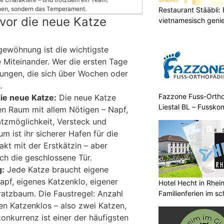
ehen, sondern das Temperament.
Restaurant Stääbli: 
vor die neue Katze
vietnamesisch geni
ngewöhnung ist die wichtigste
ge Miteinander. Wer die ersten Tage
nnungen, die sich über Wochen oder
.
Fazzone Fuss-Orthop
ie neue Katze:
Die neue Katze
Liestal BL – Fussko
n Raum mit allem Nötigen – Napf,
atzmöglichkeit, Versteck und
um ist ihr sicherer Hafen für die
akt mit der Erstkätzin – aber
h die geschlossene Tür.
g:
Jede Katze braucht eigene
apf, eigenes Katzenklo, eigener
Hotel Hecht in Rhei
Kratzbaum. Die Faustregel: Anzahl
Familienferien im s
en Katzenklos – also zwei Katzen,
onkurrenz ist einer der häufigsten