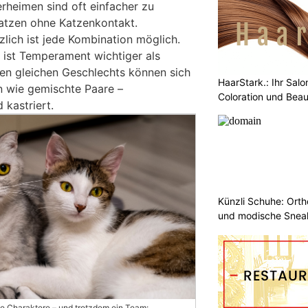
erheimen sind oft einfacher zu
lkatzen ohne Katzenkontakt.
lich ist jede Kombination möglich.
ist Temperament wichtiger als
en gleichen Geschlechts können sich
HaarStark.: Ihr Salo
n wie gemischte Paare –
Coloration und Bea
 kastriert.
Künzli Schuhe: Ort
und modische Sneak
e Charaktere – und trotzdem ein Team: