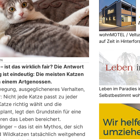
wohnMOTEL / Veltus
auf Zeit in Hinterfor
ON
 – ist das wirklich fair? Die Antwort
 ist eindeutig: Die meisten Katzen
on einem Artgenossen.
Leben im Paradies i
egung, ausgeglicheneres Verhalten,
Selbstbestimmt woh
: Nicht jede Katze passt zu jeder
atze richtig wählt und die
lant, legt den Grundstein für eine
eren das Leben bereichert.
änger – das ist ein Mythos, der sich
nd Wildkatzen tatsächlich weitgehend