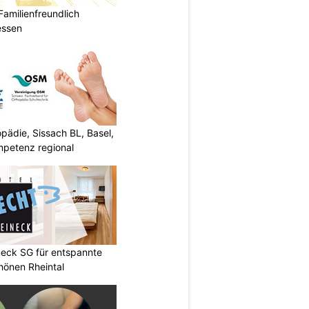
Familienfreundlich
essen
ädie, Sissach BL, Basel,
mpetenz regional
neck SG für entspannte
chönen Rheintal