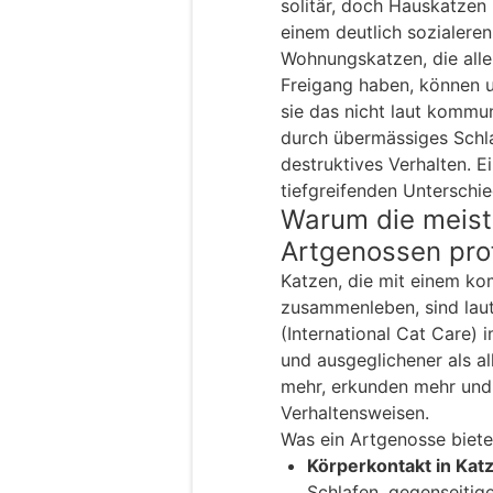
solitär, doch Hauskatzen
einem deutlich sozialeren
Wohnungskatzen, die alle
Freigang haben, können u
sie das nicht laut kommun
durch übermässiges Schla
destruktives Verhalten. E
tiefgreifenden Unterschi
Warum die meist
Artgenossen prof
Katzen, die mit einem k
zusammenleben, sind laut 
(International Cat Care) 
und ausgeglichener als al
mehr, erkunden mehr und
Verhaltensweisen.
Was ein Artgenosse biete
Körperkontakt in Kat
Schlafen, gegenseitig