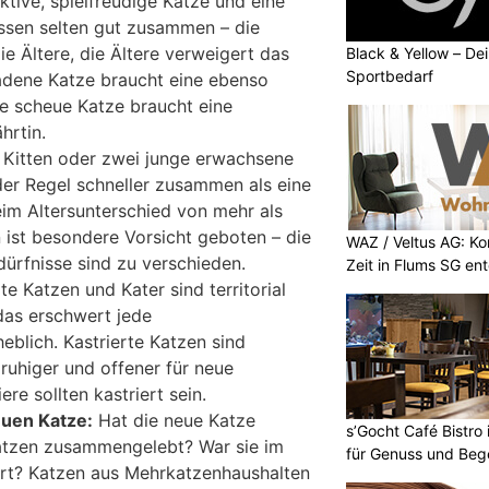
ktive, spielfreudige Katze und eine
ssen selten gut zusammen – die
e Ältere, die Ältere verweigert das
Black & Yellow – Dei
Sportbedarf
ladene Katze braucht eine ebenso
ne scheue Katze braucht eine
hrtin.
Kitten oder zwei junge erwachsene
 der Regel schneller zusammen als eine
eim Altersunterschied von mehr als
n ist besondere Vorsicht geboten – die
WAZ / Veltus AG: K
rfnisse sind zu verschieden.
Zeit in Flums SG en
e Katzen und Kater sind territorial
das erschwert jede
eblich. Kastrierte Katzen sind
, ruhiger und offener für neue
ere sollten kastriert sein.
euen Katze:
Hat die neue Katze
s’Gocht Café Bistro
Katzen zusammengelebt? War sie im
für Genuss und Be
iert? Katzen aus Mehrkatzenhaushalten