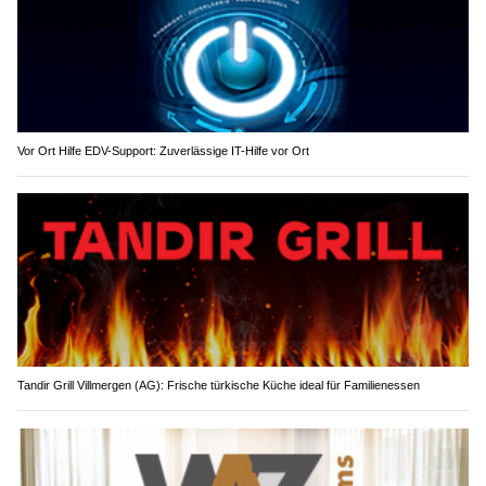
Vor Ort Hilfe EDV-Support: Zuverlässige IT-Hilfe vor Ort
Tandir Grill Villmergen (AG): Frische türkische Küche ideal für Familienessen