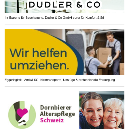
Ihr Experte für Beschattung: Dudler & Co GmbH sorgt für Komfort & Stil
Eggerlogistik, Andwil SG: Kleintransporte, Umzüge & professionelle Entsorgung