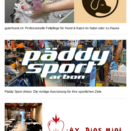
guterhund.ch: Professionelle Fellpflege für Hund & Katze im Salon oder zu Hause
Päddy Sport Arbon: Die richtige Ausrüstung für Ihre sportlichen Ziele