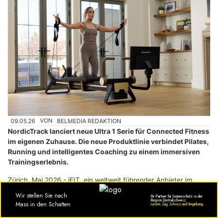
09.05.26
VON
BELMEDIA REDAKTION
NordicTrack lanciert neue Ultra 1 Serie für Connected Fitness
im eigenen Zuhause. Die neue Produktlinie verbindet Pilates,
Running und intelligentes Coaching zu einem immersiven
Trainingserlebnis.
Zürich, Mai 2026 - iFIT, ein weltweit führender Anbieter im
Bereich Connected Fitness, lanciert mit NordicTrack die neue
Ultra 1 Serie. Die Produktlinie umfasst erstmals Pilates Reformer
sowie ein Laufband der nächsten Generation und bringt damit