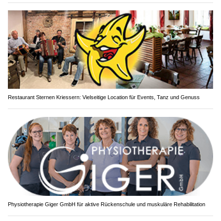
Restaurant Sternen Kriessern: Vielseitige Location für Events, Tanz und Genuss
Physiotherapie Giger GmbH für aktive Rückenschule und muskuläre Rehabilitation