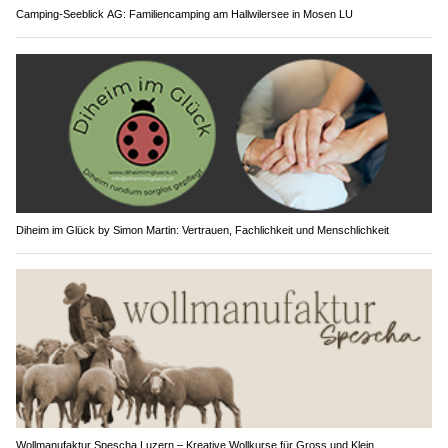
Camping-Seeblick AG: Familiencamping am Hallwilersee in Mosen LU
Diheim im Glück by Simon Martin: Vertrauen, Fachlichkeit und Menschlichkeit
Wollmanufaktur Spescha Luzern – Kreative Wollkurse für Gross und Klein