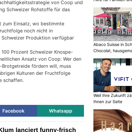
Nachhaltigkeitsstrategie von Coop und
ung Schweizer Rohstoffe für das
 zum Einsatz, wo bestimmte
ruchtfolge noch nicht in
 Schweizer Produktion verfügbar
Abaco Suisse in Sch
Chocolat, hausgem
s 100 Prozent Schweizer Knospe-
entdecken
heitlichen Ansatz von Coop: Wer den
Brotgetreide fördern will, muss
 übrigen Kulturen der Fruchtfolge
e schaffen.
Weil Ihre Zukunft zä
Ihnen zur Seite
Facebook
Whatsapp
lum lanciert funny-frisch