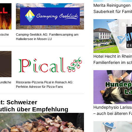
Merita Reinigungen
Sauberkeit für Fami
rkische
Camping-Seeblick AG: Familiencamping am
Hallwilersee in Mosen LU
Hotel Hecht in Rhei
Familienferien im s
undliche
Ristorante-Pizzeria Pical in Reinach AG:
Perfekte Adresse für Pizza-Fans
t: Schweizer
Hundephysio Larissa
tlich über Empfehlung
– auch bei älteren 