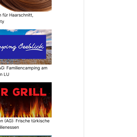
n für Haarschnitt,
uty
AG: Familiencamping am
en LU
en (AG): Frische türkische
ilienessen