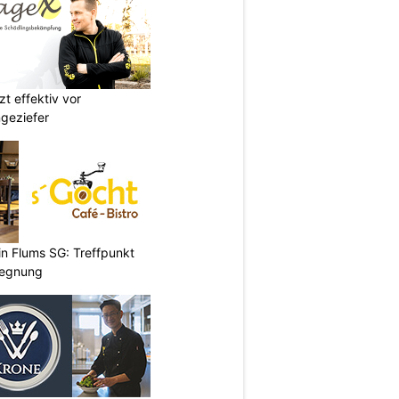
t effektiv vor
geziefer
 in Flums SG: Treffpunkt
gegnung