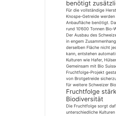
benötigt zusätzl
Für die vollständige Hers
Knospe-Getreide werden 
Anbaufläche benötigt. Da
rund 10’600 Tonnen Bio-
Der Ausbau des Schweize
in engem Zusammenhang m
derselben Fläche nicht j
kann, entstehen automat
Kulturen wie Hafer, Hülse
Gemeinsam mit Bio Suisse
Fruchtfolge-Projekt gestar
von Brotgetreide sicherz
für weitere Schweizer Bio
Fruchtfolge stär
Biodiversität
Die Fruchtfolge sorgt daf
unterschiedliche Kultur