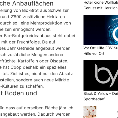
iche Anbauflächen
Hotel Krone Wolfhal
Genuss mit Herzlich
tellung von Bio-Brot aus Schweizer
rund 2’800 zusätzliche Hektaren
durch soll eine Mehrproduktion von
Weizen ermöglicht werden.
r Bio-Brotgetreideanbaus steht dabei
it der Fruchtfolge. Da auf
Vor Ort Hilfe EDV-Su
edes Jahr Getreide angebaut werden
Hilfe vor Ort
isch zusätzliche Mengen anderer
nfrüchte, Kartoffeln oder Ölsaaten.
 hat Coop deshalb ein spezielles
tet. Ziel ist es, nicht nur den Absatz
ustellen, sondern auch neue Märkte
-Kulturen zu schaffen.
kt Boden und
Black & Yellow – Dei
Sportbedarf
ür, dass auf derselben Fläche jährlich
en angebaut werden. Dadurch werden