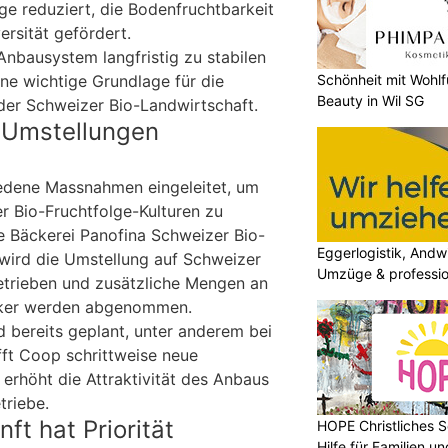
ge reduziert, die Bodenfruchtbarkeit
ersität gefördert.
 Anbausystem langfristig zu stabilen
Schönheit mit Wohlf
ine wichtige Grundlage für die
Beauty in Wil SG
der Schweizer Bio-Landwirtschaft.
e Umstellungen
iedene Massnahmen eingeleitet, um
 Bio-Fruchtfolge-Kulturen zu
e Bäckerei Panofina Schweizer Bio-
Eggerlogistik, Andwi
ird die Umstellung auf Schweizer
Umzüge & professio
etrieben und zusätzliche Mengen an
ker werden abgenommen.
 bereits geplant, unter anderem bei
fft Coop schrittweise neue
erhöht die Attraktivität des Anbaus
triebe.
ft hat Priorität
HOPE Christliches S
Hilfe für Familien 