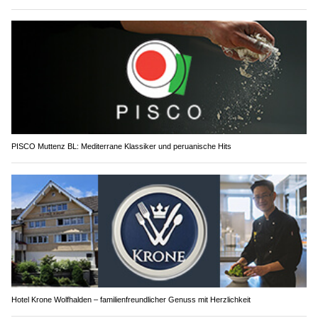
PISCO Muttenz BL: Mediterrane Klassiker und peruanische Hits
Hotel Krone Wolfhalden – familienfreundlicher Genuss mit Herzlichkeit