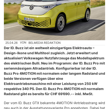
25.04.26
VON
BELMEDIA REDAKTION
Der ID. Buzz ist ein weltweit einzigartiges Elektroauto –
Design-Ikone und Multitool zugleich. Jetzt erweitert und
aktualisiert Volkswagen Nutzfahrzeuge das Modellspektrum
des elektrischen Bulli. Neu im Programm: der ID. Buzz Pro mit
serienmässigem Allradantrieb. Konfigurierbar ist der ID.
Buzz Pro 4MOTION mit normalem oder langem Radstand und
beide Versionen verfügen über eine
Elektroantriebsmaschine mit einer Leistung von 250 kW
respektive 340 PS. Den ID. Buzz Pro 4MOTION mit normalem
Radstand gibt es bereits für CHF 69’690.-- inkl. MwSt.
Der vom ID. Buzz GTX bekannte 4MOTION-Antriebsstrang wird
neu auch in der Ausstattungsvariante Pro angeboten. Dabei hat