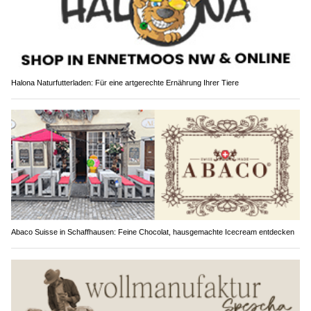
Halona Naturfutterladen: Für eine artgerechte Ernährung Ihrer Tiere
Abaco Suisse in Schaffhausen: Feine Chocolat, hausgemachte Icecream entdecken