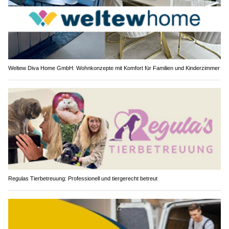
Weltew Diva Home GmbH: Wohnkonzepte mit Komfort für Familien und Kinderzimmer
Regulas Tierbetreuung: Professionell und tiergerecht betreut