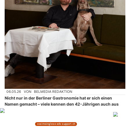
06.05.26
VON
BELMEDIA REDAKTION
Nicht nur in der Berliner Gastronomie hat er sich einen
Namen gemacht – viele kennen den 42-Jährigen auch aus
Formaten wie The Taste und Kitchen Impossible. In seinem
Berliner Restaurant „Norms“ setzt der Spitzenkoch auf klare
Aromen und transparente Herkunft. Ausgleich findet
Swanson auf langen Spaziergängen in der Döberitzer Heide.