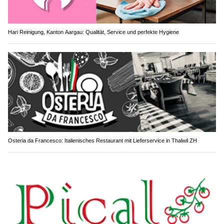
Hari Reinigung, Kanton Aargau: Qualität, Service und perfekte Hygiene
Osteria da Francesco: Italienisches Restaurant mit Lieferservice in Thalwil ZH