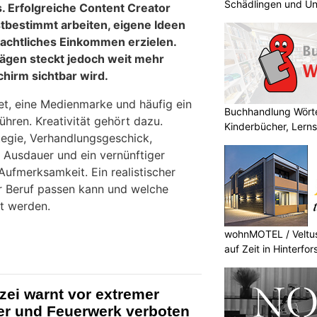
Schädlingen und Un
. Erfolgreiche Content Creator
stbestimmt arbeiten, eigene Ideen
eachtliches Einkommen erzielen.
rägen steckt jedoch weit mehr
chirm sichtbar wird.
tet, eine Medienmarke und häufig ein
Buchhandlung Wörte
hren. Kreativität gehört dazu.
Kinderbücher, Lerns
tegie, Verhandlungsgeschick,
 Ausdauer und ein vernünftiger
Aufmerksamkeit. Ein realistischer
er Beruf passen kann und welche
zt werden.
wohnMOTEL / Veltus
auf Zeit in Hinterfor
izei warnt vor extremer
er und Feuerwerk verboten