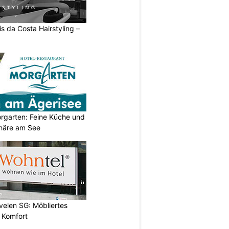
s da Costa Hairstyling –
orgarten: Feine Küche und
häre am See
evelen SG: Möbliertes
 Komfort