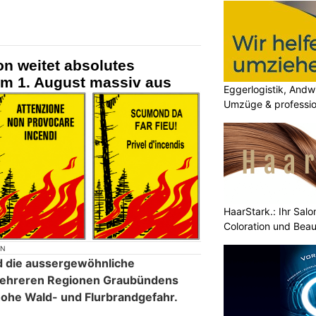
n weitet absolutes
em 1. August massiv aus
Eggerlogistik, Andwi
Umzüge & professio
HaarStark.: Ihr Salo
Coloration und Bea
ON
d die aussergewöhnliche
mehreren Regionen Graubündens
 hohe Wald- und Flurbrandgefahr.