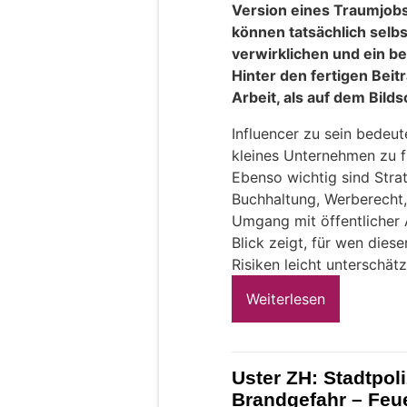
Version eines Traumjobs
können tatsächlich selb
verwirklichen und ein b
Hinter den fertigen Beit
Arbeit, als auf dem Bilds
Influencer zu sein bedeu
kleines Unternehmen zu fü
Ebenso wichtig sind Stra
Buchhaltung, Werberecht,
Umgang mit öffentlicher 
Blick zeigt, für wen dies
Risiken leicht unterschät
Weiterlesen
Uster ZH: Stadtpol
Brandgefahr – Feu