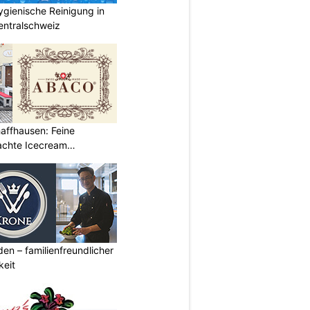
gienische Reinigung in
entralschweiz
affhausen: Feine
achte Icecream
den – familienfreundlicher
keit