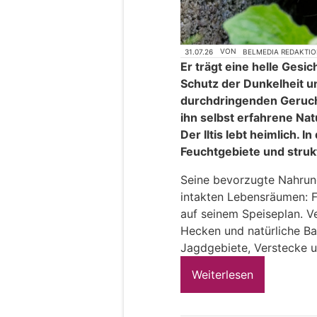
31.07.26
VON
BELMEDIA REDAKTI
Er trägt eine helle Gesi
Schutz der Dunkelheit u
durchdringenden Geruc
ihn selbst erfahrene Nat
Der Iltis lebt heimlich. I
Feuchtgebiete und struk
Seine bevorzugte Nahrun
intakten Lebensräumen: 
auf seinem Speiseplan. V
Hecken und natürliche Bach
Jagdgebiete, Verstecke u
Weiterlesen