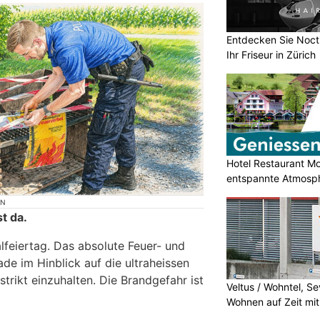
Entdecken Sie Nocti
Ihr Friseur in Zürich
Hotel Restaurant M
entspannte Atmosp
ON
t da.
feiertag. Das absolute Feuer- und
de im Hinblick auf die ultraheissen
trikt einzuhalten. Die Brandgefahr ist
Veltus / Wohntel, S
Wohnen auf Zeit mit