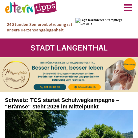
STADT LANGENTHAL
Schweiz: TCS startet Schulwegkampagne –
"Brämse" steht 2026 im Mittelpunkt