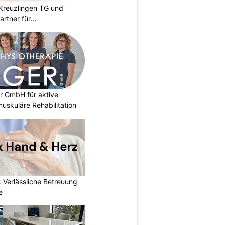
n Kreuzlingen TG und
artner für
r GmbH für aktive
uskuläre Rehabilitation
 Verlässliche Betreuung
e