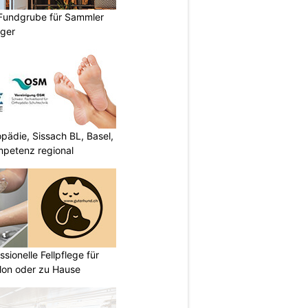
 Fundgrube für Sammler
ger
ädie, Sissach BL, Basel,
mpetenz regional
sionelle Fellpflege für
lon oder zu Hause