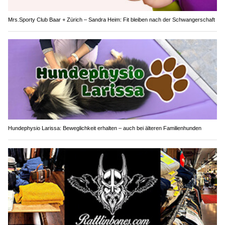
Mrs.Sporty Club Baar + Zürich – Sandra Heim: Fit bleiben nach der Schwangerschaft
Hundephysio Larissa: Beweglichkeit erhalten – auch bei älteren Familienhunden