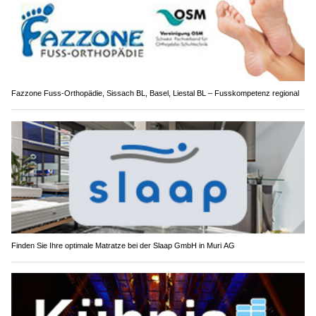
Fazzone Fuss-Orthopädie, Sissach BL, Basel, Liestal BL – Fusskompetenz regional
Finden Sie Ihre optimale Matratze bei der Slaap GmbH in Muri AG