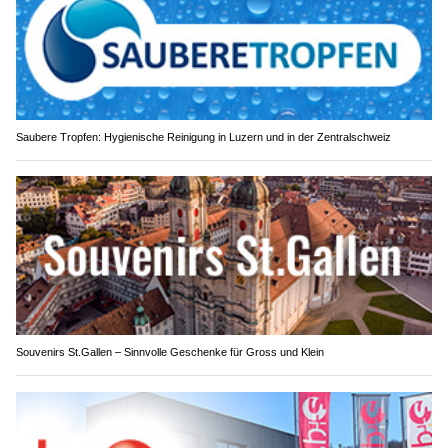
Saubere Tropfen: Hygienische Reinigung in Luzern und in der Zentralschweiz
Souvenirs St.Gallen – Sinnvolle Geschenke für Gross und Klein