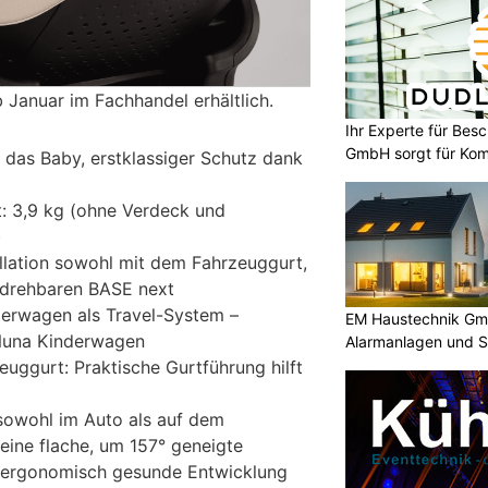
 Januar im Fachhandel erhältlich.
Ihr Experte für Bes
GmbH sorgt für Komf
 das Baby, erstklassiger Schutz dank
: 3,9 kg (ohne Verdeck und
)
allation sowohl mit dem Fahrzeuggurt,
 drehbaren BASE next
erwagen als Travel-System –
EM Haustechnik Gmb
 Nuna Kinderwagen
Alarmanlagen und 
euggurt: Praktische Gurtführung hilft
sowohl im Auto als auf dem
ine flache, um 157° geneigte
e ergonomisch gesunde Entwicklung