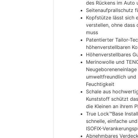
des Rückens im Auto 
Seitenaufprallschutz f
Kopfstütze lässt sich 
verstellen, ohne dass
muss
Patentierter Tailor-
höhenverstellbaren Ko
Höhenverstellbares G
Merinowolle und TENCE
Neugeboreneneinlage 
umweltfreundlich und r
Feuchtigkeit
Schale aus hochwerti
Kunststoff schützt das
die Kleinen an ihrem P
True Lock™Base Install
schnelle, einfache und 
ISOFIX-Verankerungsp
Abnehmbares Verdeck