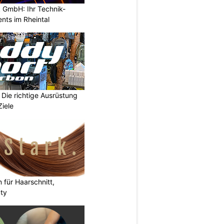
 GmbH: Ihr Technik-
ents im Rheintal
Die richtige Ausrüstung
Ziele
n für Haarschnitt,
uty