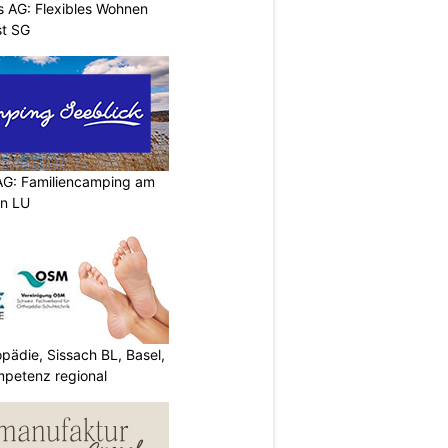
 AG: Flexibles Wohnen
st SG
AG: Familiencamping am
en LU
ädie, Sissach BL, Basel,
mpetenz regional