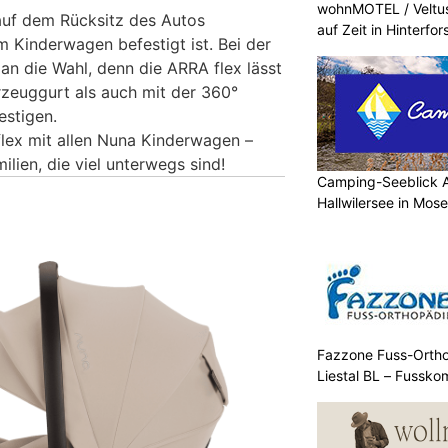
wohnMOTEL / Veltus
auf dem Rücksitz des Autos
auf Zeit in Hinterfor
m Kinderwagen befestigt ist. Bei der
man die Wahl, denn die ARRA flex lässt
zeuggurt als auch mit der 360°
estigen.
flex mit allen Nuna Kinderwagen –
ilien, die viel unterwegs sind!
Camping-Seeblick 
Hallwilersee in Mos
Fazzone Fuss-Orthop
Liestal BL – Fussko