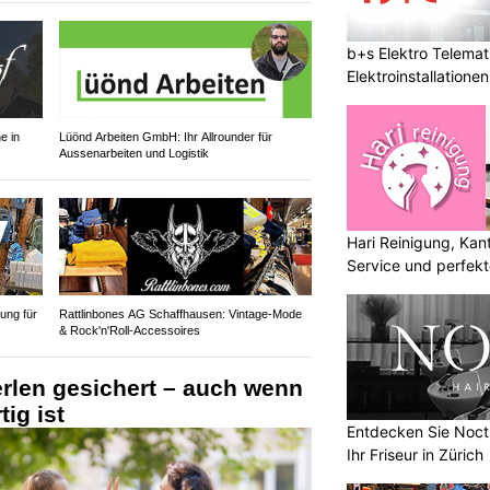
b+s Elektro Telemat
Elektroinstallatione
sicher
e in
Lüönd Arbeiten GmbH: Ihr Allrounder für
Aussenarbeiten und Logistik
Hari Reinigung, Kan
Service und perfek
ung für
Rattlinbones AG Schaffhausen: Vintage-Mode
& Rock'n'Roll-Accessoires
erlen gesichert – auch wenn
tig ist
Entdecken Sie Nocti
Ihr Friseur in Zürich