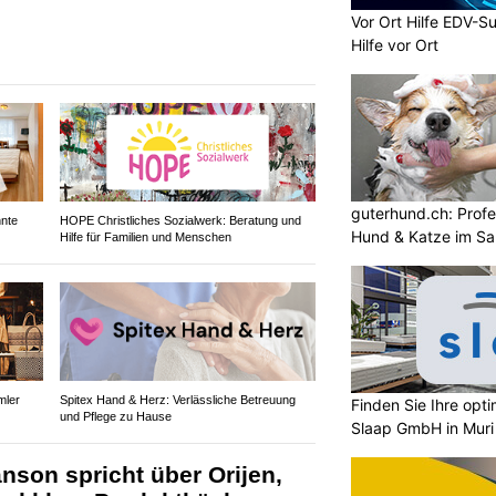
Vor Ort Hilfe EDV-Su
Hilfe vor Ort
guterhund.ch: Profes
nnte
HOPE Christliches Sozialwerk: Beratung und
Hund & Katze im Sa
Hilfe für Familien und Menschen
mler
Spitex Hand & Herz: Verlässliche Betreuung
Finden Sie Ihre opt
und Pflege zu Hause
Slaap GmbH in Muri
son spricht über Orijen,