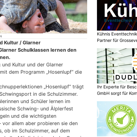
Kühnis Eventtechnik
N
Partner für Grossev
 Kultur / Glarner
larner Schulklassen lernen den
nen.
und Kultur und der Glarner
mit dem Programm „Hosenlupf“ die
chnupperlektionen „Hosenlupf“ trägt
Ihr Experte für Bes
GmbH sorgt für Komf
 Schwingsport in die Schulzimmer.
ülerinnen und Schüler lernen im
ssische Schwing- und Älplerfest
geln und die wichtigsten
 vor allem aber probieren sie den
us, ob im Schulzimmer, auf dem