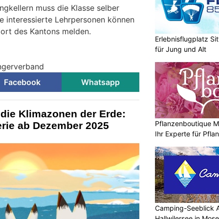
ngkellern muss die Klasse selber
re interessierte Lehrpersonen können
Sport des Kantons melden.
Erlebnisflugplatz S
für Jung und Alt
ingerverband
Facebook
Whatsapp
 die Klimazonen der Erde:
Pflanzenboutique Mo
rie ab Dezember 2025
Ihr Experte für Pfl
Camping-Seeblick 
Hallwilersee in Mos