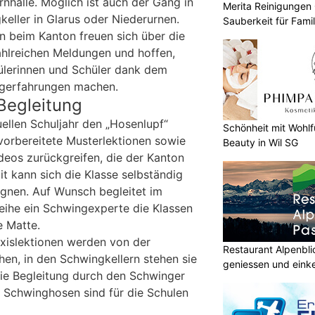
rnhalle. Möglich ist auch der Gang in
Merita Reinigungen
keller in Glarus oder Niederurnen.
Sauberkeit für Fami
n beim Kanton freuen sich über die
hlreichen Meldungen und hoffen,
ülerinnen und Schüler dank dem
ngerfahrungen machen.
Begleitung
ellen Schuljahr den „Hosenlupf“
Schönheit mit Wohlf
orbereitete Musterlektionen sowie
Beauty in Wil SG
eos zurückgreifen, die der Kanton
it kann sich die Klasse selbständig
gnen. Auf Wunsch begleitet im
eihe ein Schwingexperte die Klassen
e Matte.
xislektionen werden von der
Restaurant Alpenbl
hen, in den Schwingkellern stehen sie
geniessen und eink
ie Begleitung durch den Schwinger
r Schwinghosen sind für die Schulen