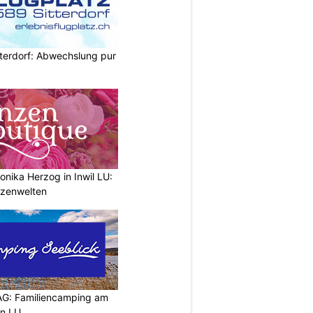
itterdorf: Abwechslung pur
nika Herzog in Inwil LU:
anzenwelten
AG: Familiencamping am
en LU