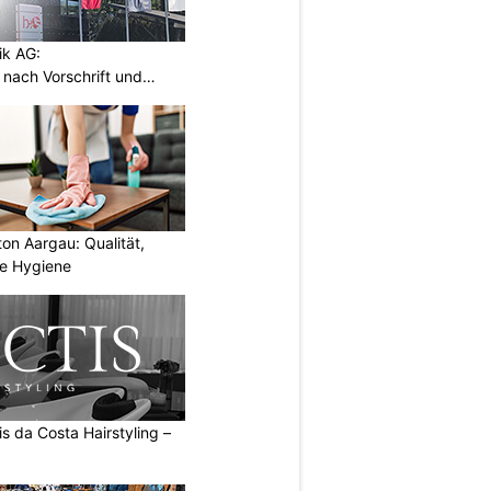
ik AG:
n nach Vorschrift und
ton Aargau: Qualität,
te Hygiene
s da Costa Hairstyling –