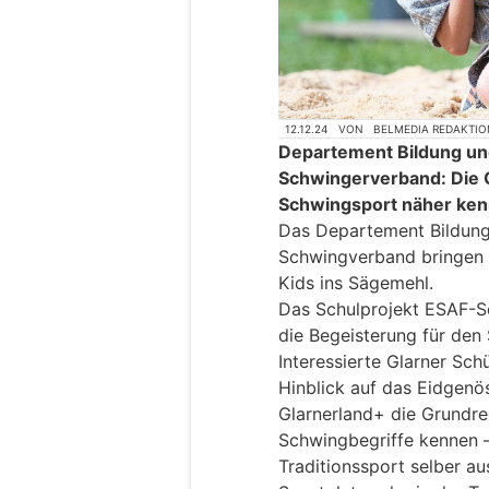
12.12.24
VON
BELMEDIA REDAKTIO
Departement Bildung und
Schwingerverband: Die G
Schwingsport näher ken
Das Departement Bildung 
Schwingverband bringen 
Kids ins Sägemehl.
Das Schulprojekt ESAF-S
die Begeisterung für den
Interessierte Glarner Sch
Hinblick auf das Eidgenö
Glarnerland+ die Grundre
Schwingbegriffe kennen –
Traditionssport selber a