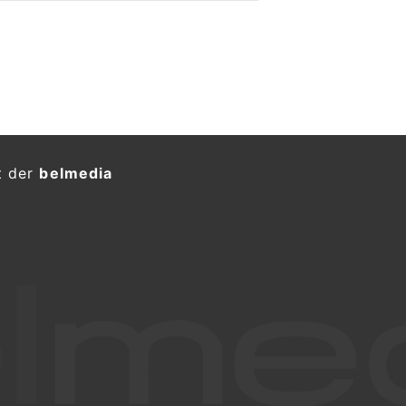
t der
belmedia