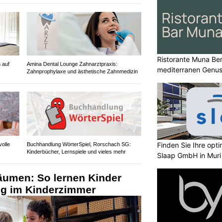
Ristorante Muna Ber
 auf
Amina Dental Lounge Zahnarztpraxis:
mediterranen Genu
Zahnprophylaxe und ästhetische Zahnmedizin
Finden Sie Ihre opt
volle
Buchhandlung WörterSpiel, Rorschach SG:
Kinderbücher, Lernspiele und vieles mehr
Slaap GmbH in Muri
äumen: So lernen Kinder
ng im Kinderzimmer