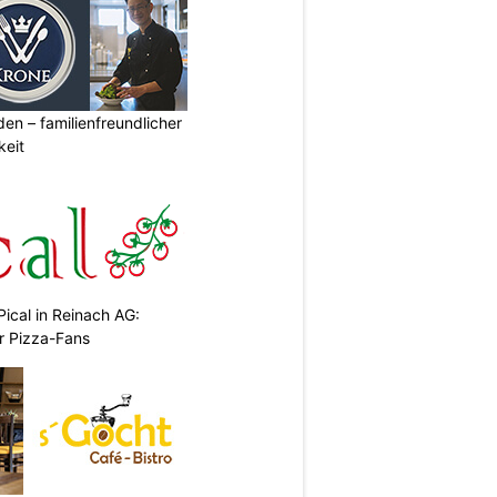
den – familienfreundlicher
keit
Pical in Reinach AG:
r Pizza-Fans