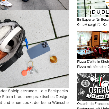
Ihr Experte für Bes
GmbH sorgt für Komf
Pizza D’élite in Kir
Pizza mit höchster Q
oder Spielplatzrunde – die Backpacks
 Eltern brauchen: praktisches Design,
ät und einen Look, der keine Wünsche
Osteria da Francesco
Restaurant mit Liefe