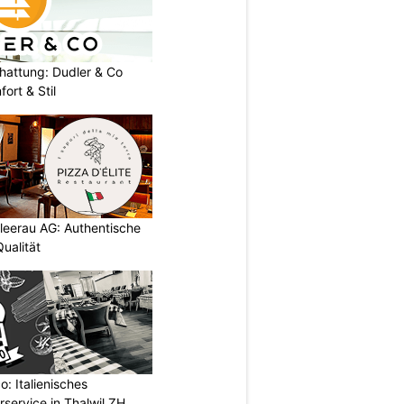
chattung: Dudler & Co
ort & Stil
chleerau AG: Authentische
ualität
: Italienisches
rservice in Thalwil ZH