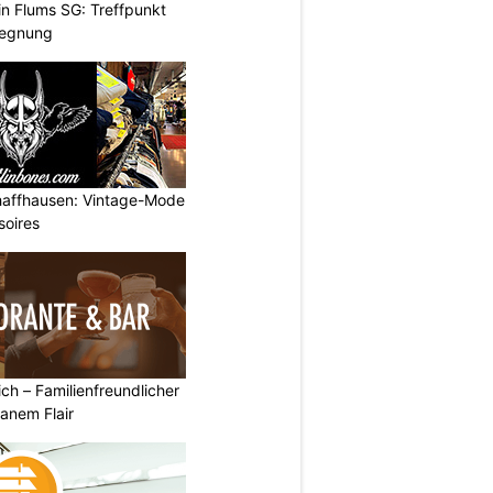
 in Flums SG: Treffpunkt
gegnung
haffhausen: Vintage-Mode
soires
ich – Familienfreundlicher
anem Flair