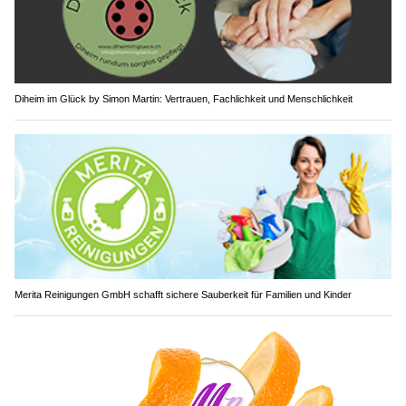
Diheim im Glück by Simon Martin: Vertrauen, Fachlichkeit und Menschlichkeit
Merita Reinigungen GmbH schafft sichere Sauberkeit für Familien und Kinder