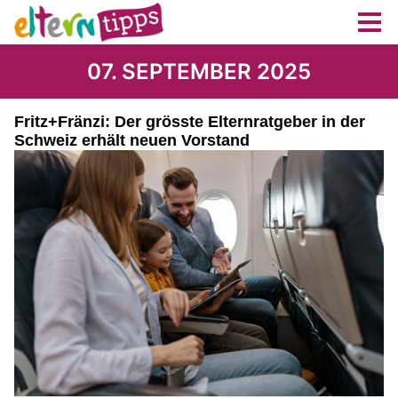
07. SEPTEMBER 2025
Fritz+Fränzi: Der grösste Elternratgeber in der
Schweiz erhält neuen Vorstand