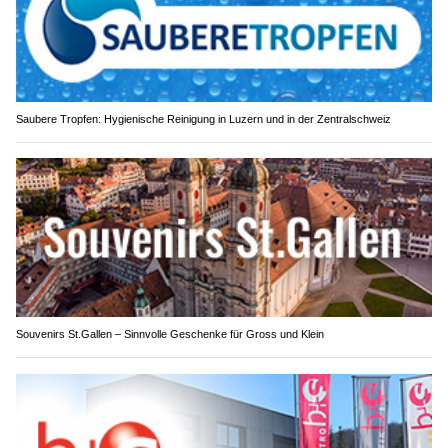
Saubere Tropfen: Hygienische Reinigung in Luzern und in der Zentralschweiz
Souvenirs St.Gallen – Sinnvolle Geschenke für Gross und Klein