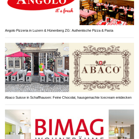
Angolo Pizzeria in Luzern & Hünenberg ZG: Authentische Pizza & Pasta
Abaco Suisse in Schaffhausen: Feine Chocolat, hausgemachte Icecream entdecken