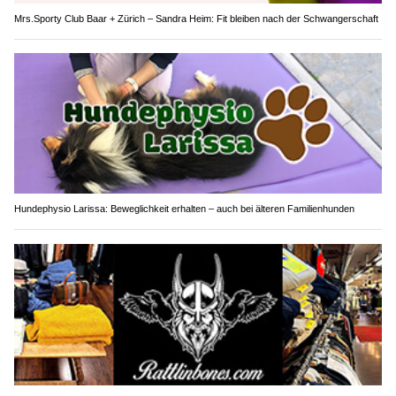
Mrs.Sporty Club Baar + Zürich – Sandra Heim: Fit bleiben nach der Schwangerschaft
Hundephysio Larissa: Beweglichkeit erhalten – auch bei älteren Familienhunden