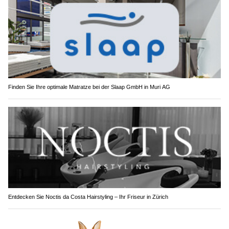
Finden Sie Ihre optimale Matratze bei der Slaap GmbH in Muri AG
Entdecken Sie Noctis da Costa Hairstyling – Ihr Friseur in Zürich