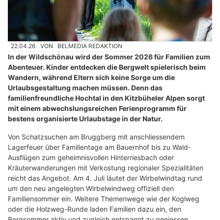
22.04.26
VON
BELMEDIA REDAKTION
In der Wildschönau wird der Sommer 2026 für Familien zum
Abenteuer. Kinder entdecken die Bergwelt spielerisch beim
Wandern, während Eltern sich keine Sorge um die
Urlaubsgestaltung machen müssen. Denn das
familienfreundliche Hochtal in den Kitzbüheler Alpen sorgt
mit einem abwechslungsreichen Ferienprogramm für
bestens organisierte Urlaubstage in der Natur.
Von Schatzsuchen am Bruggberg mit anschliessendem
Lagerfeuer über Familientage am Bauernhof bis zu Wald-
Ausflügen zum geheimnisvollen Hinterriesbach oder
Kräuterwanderungen mit Verkostung regionaler Spezialitäten
reicht das Angebot. Am 4. Juli läutet der Wirbelwindtag rund
um den neu angelegten Wirbelwindweg offiziell den
Familiensommer ein. Weitere Themenwege wie der Koglweg
oder die Holzweg-Runde laden Familien dazu ein, den
Bergsommer aktiv und zugleich entspannt zu geniessen.