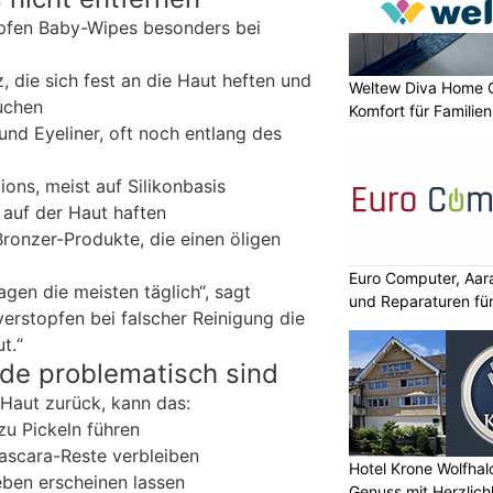
mpfen Baby-Wipes besonders bei
 die sich fest an die Haut heften und
Weltew Diva Home 
uchen
Komfort für Familie
nd Eyeliner, oft noch entlang des
ons, meist auf Silikonbasis
k auf der Haut haften
onzer-Produkte, die einen öligen
Euro Computer, Aar
gen die meisten täglich“, sagt
und Reparaturen für
verstopfen bei falscher Reinigung die
t.“
e problematisch sind
 Haut zurück, kann das:
zu Pickeln führen
ascara-Reste verbleiben
Hotel Krone Wolfhal
ben erscheinen lassen
Genuss mit Herzlich