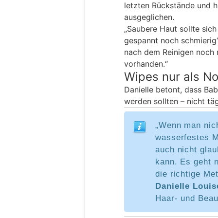
letzten Rückstände und h
ausgeglichen.
„Saubere Haut sollte sic
gespannt noch schmierig“
nach dem Reinigen noch r
vorhanden.“
Wipes nur als N
Danielle betont, dass Ba
werden sollten – nicht täg
„Wenn man nich
wasserfestes M
auch nicht gla
kann. Es geht 
die richtige Me
Danielle Louis
Haar- und Beau