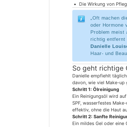
Die Wirkung von Pfle
„Oft machen di
oder Hormone ve
Problem meist 
richtig entfernt
Danielle Louis
Haar- und Beau
So geht richtige
Danielle empfiehlt tägli
davon, wie viel Make-up
Schritt 1: Ölreinigung
Ein Reinigungsöl wird au
SPF, wasserfestes Make-
effektiv, ohne die Haut a
Schritt 2: Sanfte Reinig
Ein mildes Gel oder eine