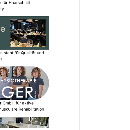
n für Haarschnitt,
uty
n steht für Qualität und
ss
r GmbH für aktive
uskuläre Rehabilitation