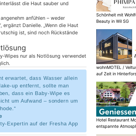
interlässt die Haut sauber und
Schönheit mit Wohlf
h angenehm anfühlen – weder
Beauty in Wil SG
, ergänzt Danielle. „Wenn die Haut
utschig ist, sind noch Rückstände
otlösung
by-Wipes nur als Notlösung verwendet
lich.
wohnMOTEL / Veltus
auf Zeit in Hinterfor
t erwartet, dass Wasser allein
ake-up entfernt, sollte man
uben, dass ein Baby-Wipe es
nicht um Aufwand – sondern um
thode.“
e
Hotel Restaurant M
ty-Expertin auf der Fresha App
entspannte Atmosp