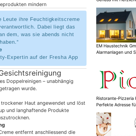
geprodukten mindern
e Leute ihre Feuchtigkeitscreme
rantwortlich. Dabei liegt das
an dem, was sie abends nicht
 haben.“
EM Haustechnik Gmb
e
Alarmanlagen und 
ty-Expertin auf der Fresha App
 Gesichtsreinigung
ches Doppelreinigen – unabhängig
 getragen wurde.
Ristorante-Pizzeria 
f trockener Haut angewendet und löst
Perfekte Adresse fü
up und langhaftende Produkte
uszutrocknen.
ung
 Creme entfernt anschliessend die