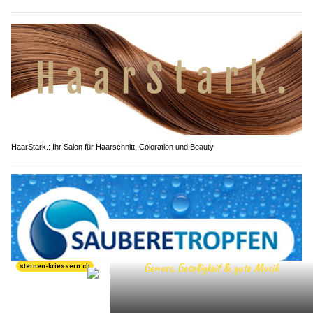
HaarStark.: Ihr Salon für Haarschnitt, Coloration und Beauty
Saubere Tropfen: Hygienische Reinigung in Luzern und in der Zentralschweiz