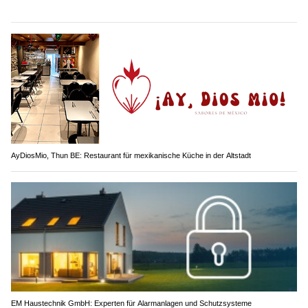
AyDiosMio, Thun BE: Restaurant für mexikanische Küche in der Altstadt
EM Haustechnik GmbH: Experten für Alarmanlagen und Schutzsysteme