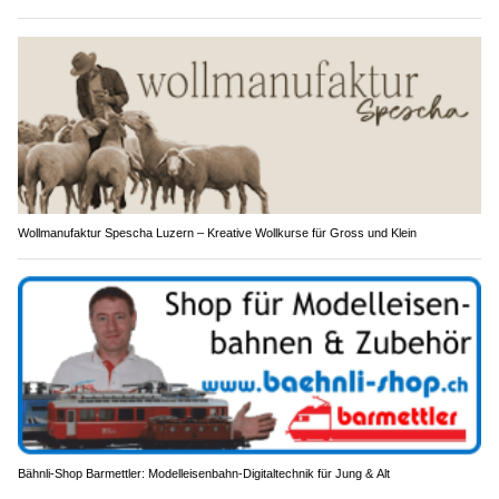
Wollmanufaktur Spescha Luzern – Kreative Wollkurse für Gross und Klein
Bähnli-Shop Barmettler: Modelleisenbahn-Digitaltechnik für Jung & Alt