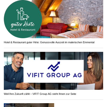
Hotel & Restaurant guter Hirte: Genussvolle Auszeit im malerischen Emmental
Weil Ihre Zukunft zählt – VIFIT Group AG steht Ihnen zur Seite