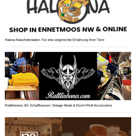
Halona Naturfutterladen: Für eine artgerechte Ernährung Ihrer Tiere
Rattlinbones AG Schaffhausen: Vintage-Mode & Rock'n'Roll-Accessoires