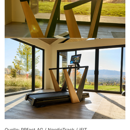
Quelle: PRfact AG / NordicTrack / iFIT