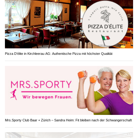
Pizza D’élite in Kirchleerau AG: Authentische Pizza mit höchster Qualität
Mrs.Sporty Club Baar + Zürich – Sandra Heim: Fit bleiben nach der Schwangerschaft