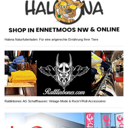
Halona Naturfutterladen: Für eine artgerechte Ernährung Ihrer Tiere
Rattlinbones AG Schaffhausen: Vintage-Mode & Rock'n'Roll-Accessoires