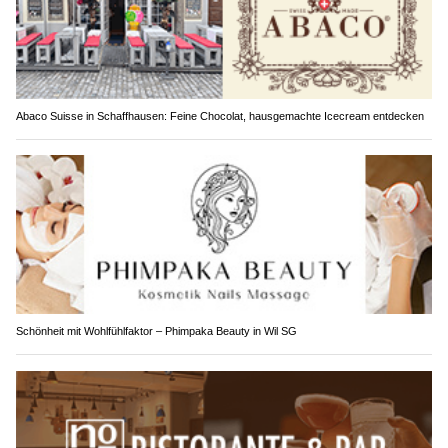
Abaco Suisse in Schaffhausen: Feine Chocolat, hausgemachte Icecream entdecken
Schönheit mit Wohlfühlfaktor – Phimpaka Beauty in Wil SG