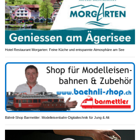
Hotel Restaurant Morgarten: Feine Küche und entspannte Atmosphäre am See
Bähnli-Shop Barmettler: Modelleisenbahn-Digitaltechnik für Jung & Alt