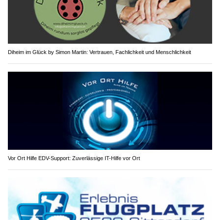
Diheim im Glück by Simon Martin: Vertrauen, Fachlichkeit und Menschlichkeit
Vor Ort Hilfe EDV-Support: Zuverlässige IT-Hilfe vor Ort