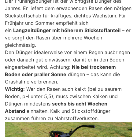
Der Frühlingsdünger ist der wichtigste Dünger des
Jahres. Er liefert dem erwachenden Rasen den nötigen
Stickstoffschub für kräftiges, dichtes Wachstum. Für
Frühjahr und Sommer empfiehlt sich
ein
Langzeitdünger mit höherem Stickstoffanteil
– er
versorgt den Rasen über mehrere Wochen
gleichmässig.
Den Dünger idealerweise vor einem Regen ausbringen
oder danach gut einwässern, damit er in den Boden
eingearbeitet wird. Achtung:
Nie bei trockenem
Boden oder praller Sonne
düngen – das kann die
Grashalme verbrennen.
Wichtig:
Wer den Rasen auch kalkt (bei zu saurem
Boden, pH unter 5,5), muss zwischen Kalken und
Düngen mindestens
sechs bis acht Wochen
Abstand
einhalten. Kalk und Stickstoffdünger
zusammen führen zu Nährstoffverlusten.