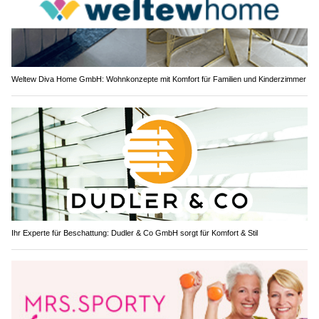
Weltew Diva Home GmbH: Wohnkonzepte mit Komfort für Familien und Kinderzimmer
Ihr Experte für Beschattung: Dudler & Co GmbH sorgt für Komfort & Stil