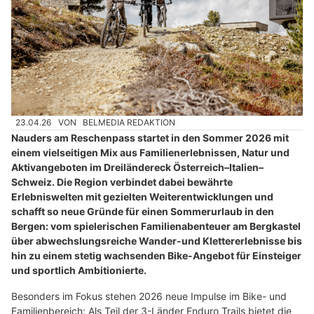
23.04.26
VON
BELMEDIA REDAKTION
Nauders am Reschenpass startet in den Sommer 2026 mit
einem vielseitigen Mix aus Familienerlebnissen, Natur und
Aktivangeboten im Dreiländereck Österreich–Italien–
Schweiz. Die Region verbindet dabei bewährte
Erlebniswelten mit gezielten Weiterentwicklungen und
schafft so neue Gründe für einen Sommerurlaub in den
Bergen: vom spielerischen Familienabenteuer am Bergkastel
über abwechslungsreiche Wander-und Klettererlebnisse bis
hin zu einem stetig wachsenden Bike-Angebot für Einsteiger
und sportlich Ambitionierte.
Besonders im Fokus stehen 2026 neue Impulse im Bike- und
Familienbereich: Als Teil der 3-Länder Enduro Trails bietet die