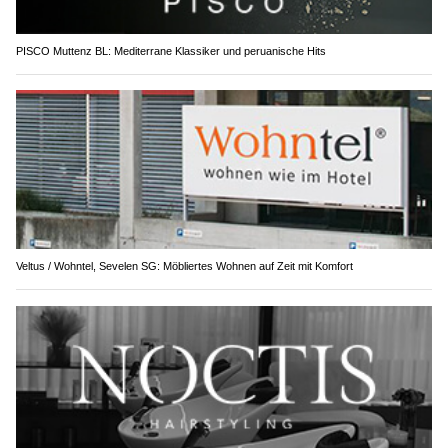
PISCO Muttenz BL: Mediterrane Klassiker und peruanische Hits
Veltus / Wohntel, Sevelen SG: Möbliertes Wohnen auf Zeit mit Komfort