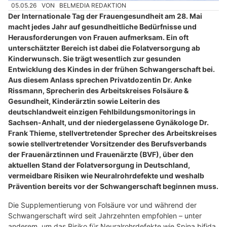
05.05.26
VON
BELMEDIA REDAKTION
Der Internationale Tag der Frauengesundheit am 28. Mai
macht jedes Jahr auf gesundheitliche Bedürfnisse und
Herausforderungen von Frauen aufmerksam. Ein oft
unterschätzter Bereich ist dabei die Folatversorgung ab
Kinderwunsch. Sie trägt wesentlich zur gesunden
Entwicklung des Kindes in der frühen Schwangerschaft bei.
Aus diesem Anlass sprechen Privatdozentin Dr. Anke
Rissmann, Sprecherin des Arbeitskreises Folsäure &
Gesundheit, Kinderärztin sowie Leiterin des
deutschlandweit einzigen Fehlbildungsmonitorings in
Sachsen-Anhalt, und der niedergelassene Gynäkologe Dr.
Frank Thieme, stellvertretender Sprecher des Arbeitskreises
sowie stellvertretender Vorsitzender des Berufsverbands
der Frauenärztinnen und Frauenärzte (BVF), über den
aktuellen Stand der Folatversorgung in Deutschland,
vermeidbare Risiken wie Neuralrohrdefekte und weshalb
Prävention bereits vor der Schwangerschaft beginnen muss.
Die Supplementierung von Folsäure vor und während der
Schwangerschaft wird seit Jahrzehnten empfohlen – unter
anderem, um das Risiko für Neuralrohrdefekte wie Spina bifida