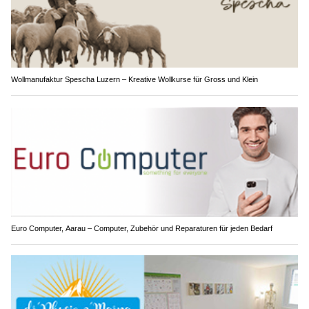
Wollmanufaktur Spescha Luzern – Kreative Wollkurse für Gross und Klein
Euro Computer, Aarau – Computer, Zubehör und Reparaturen für jeden Bedarf