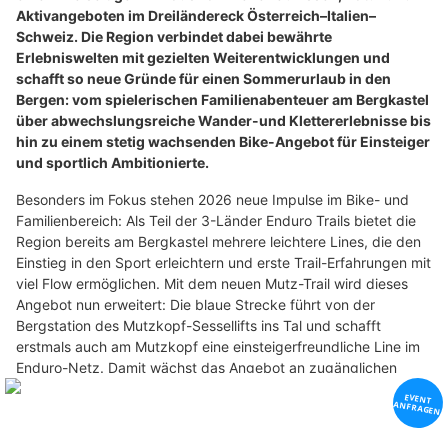
Aktivangeboten im Dreiländereck Österreich–Italien–
Schweiz. Die Region verbindet dabei bewährte
Erlebniswelten mit gezielten Weiterentwicklungen und
schafft so neue Gründe für einen Sommerurlaub in den
Bergen: vom spielerischen Familienabenteuer am Bergkastel
über abwechslungsreiche Wander-und Klettererlebnisse bis
hin zu einem stetig wachsenden Bike-Angebot für Einsteiger
und sportlich Ambitionierte.
Besonders im Fokus stehen 2026 neue Impulse im Bike- und
Familienbereich: Als Teil der 3-Länder Enduro Trails bietet die
Region bereits am Bergkastel mehrere leichtere Lines, die den
Einstieg in den Sport erleichtern und erste Trail-Erfahrungen mit
viel Flow ermöglichen. Mit dem neuen Mutz-Trail wird dieses
Angebot nun erweitert: Die blaue Strecke führt von der
Bergstation des Mutzkopf-Sessellifts ins Tal und schafft
erstmals auch am Mutzkopf eine einsteigerfreundliche Line im
Enduro-Netz. Damit wächst das Angebot an zugänglichen
Trails weiter und eröffnet zusätzliche Möglichkeiten für alle, die
in den Sport einsteigen oder ihre Fahrtechnik verbessern
möchten.