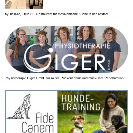
AyDiosMio, Thun BE: Restaurant für mexikanische Küche in der Altstadt
Physiotherapie Giger GmbH für aktive Rückenschule und muskuläre Rehabilitation