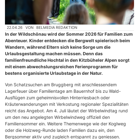
22.04.26
VON
BELMEDIA REDAKTION
In der Wildschönau wird der Sommer 2026 für Familien zum
Abenteuer. Kinder entdecken die Bergwelt spielerisch beim
Wandern, während Eltern sich keine Sorge um die
Urlaubsgestaltung machen müssen. Denn das
familienfreundliche Hochtal in den Kitzbüheler Alpen sorgt
mit einem abwechslungsreichen Ferienprogramm für
bestens organisierte Urlaubstage in der Natur.
Von Schatzsuchen am Bruggberg mit anschliessendem
Lagerfeuer über Familientage am Bauernhof bis zu Wald-
Ausflügen zum geheimnisvollen Hinterriesbach oder
Kräuterwanderungen mit Verkostung regionaler Spezialitäten
reicht das Angebot. Am 4. Juli läutet der Wirbelwindtag rund
um den neu angelegten Wirbelwindweg offiziell den
Familiensommer ein. Weitere Themenwege wie der Koglweg
oder die Holzweg-Runde laden Familien dazu ein, den
Bergsommer aktiv und zugleich entspannt zu geniessen.