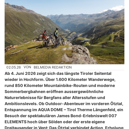
02.05.26
VON
BELMEDIA REDAKTION
Ab 4. Juni 2026 zeigt sich das längste Tiroler Seitental
wieder in Hochform. Über 1.600 Kilometer Wanderwege,
rund 850 Kilometer Mountainbike-Routen und moderne
Sommerbergbahnen eröffnen aussergewöhnliche
Naturerlebnisse für Bergfans aller Altersstufen und
Ambitionslevels. Ob Outdoor-Abenteuer im vorderen Ötztal,
Entspannung im AQUA DOME – Tirol Therme Längenfeld, ein
Besuch der spektakulären James Bond-Erlebniswelt 007
ELEMENTS hoch über Sölden oder der erste eigene
Dreitausender in Vent: Das Ötztal verbindet Action, Erholung