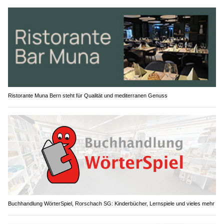
Ristorante Muna Bern steht für Qualität und mediterranen Genuss
Buchhandlung WörterSpiel, Rorschach SG: Kinderbücher, Lernspiele und vieles mehr